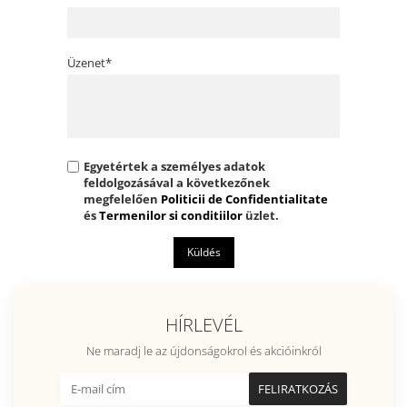
Üzenet*
Egyetértek a személyes adatok
feldolgozásával a következőnek
megfelelően
Politicii de Confidentialitate
és
Termenilor si conditiilor
üzlet.
Küldés
HÍRLEVÉL
Ne maradj le az újdonságokrol és akcióinkról