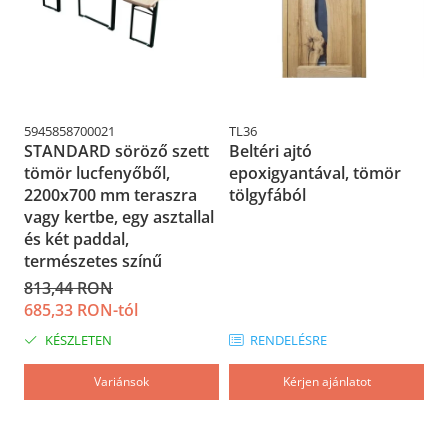
Válasszon háromrétegű fa kültéri ajtókat, hogy
elegáns, biztonságos és kényelmes bejáratot
élvezhessen otthonában!
5945858700021
TL36
TL
STANDARD söröző szett
Beltéri ajtó
T
tömör lucfenyőből,
epoxigyantával, tömör
B
2200x700 mm teraszra
tölgyfából
vagy kertbe, egy asztallal
és két paddal,
természetes színű
813,44 RON
685,33 RON-tól
KÉSZLETEN
RENDELÉSRE
Variánsok
Kérjen ajánlatot