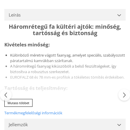
Leírás
Háromrétegű fa kültéri ajtók: minőség,
tartósság és biztonság
Kivételes minőség:
Különböző méretre vágott faanyag, amelyet speciális, szabályozott
páratartalmú kamrákban szárítanak.
A háromrétegű faanyag kiküszöböli a belső feszültségeket, így
biztosítva a robusztus szerkezetet.
EUROFALZ 68 és 78 mm-es profilok a tökéletes tömítés érdekében.
Tartósság és teljesítmény:
ICA Italia környezetbarát, vízbázisú lakkokkal UV-védelemmel.
Mutass többet
Időjárás- és UV-álló. Kiváló hang- és hőszigetelés. Tökéletes tömítés
259; az üveg semleges szilikonnal.
Termékmegfelelőségi információk
Biztonság és testreszabás:
Jellemzők