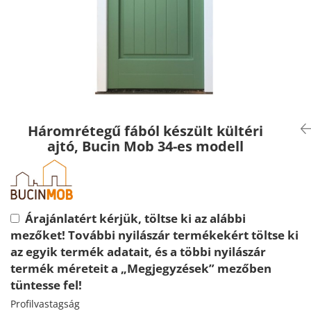
Háromrétegű fából készült kültéri
ajtó, Bucin Mob 34-es modell
Árajánlatért kérjük, töltse ki az alábbi
mezőket! További nyilászár termékekért töltse ki
az egyik termék adatait, és a többi nyilászár
termék méreteit a „Megjegyzések” mezőben
tüntesse fel!
Profilvastagság