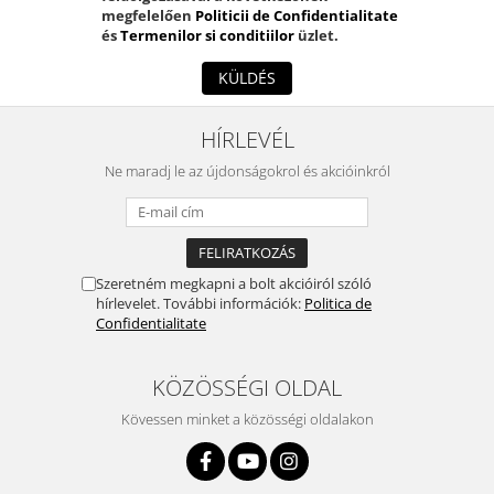
megfelelően
Politicii de Confidentialitate
és
Termenilor si conditiilor
üzlet.
KÜLDÉS
HÍRLEVÉL
Ne maradj le az újdonságokrol és akcióinkról
Szeretném megkapni a bolt akcióiról szóló
hírlevelet. További információk:
Politica de
Confidentialitate
KÖZÖSSÉGI OLDAL
Kövessen minket a közösségi oldalakon