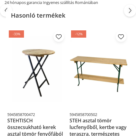
24 hónapos garancia Ingyenes szállítás Romániában
minőségi termékeivel!
Hasonló termékek
-33%
-12%
5945858700472
5945858700502
59
STEHTISCH
STEH asztal tömör
B
összecsukható kerek
lucfenyőből, kertbe vagy
t
asztal tömör fenyőfából
teraszra, természetes
v