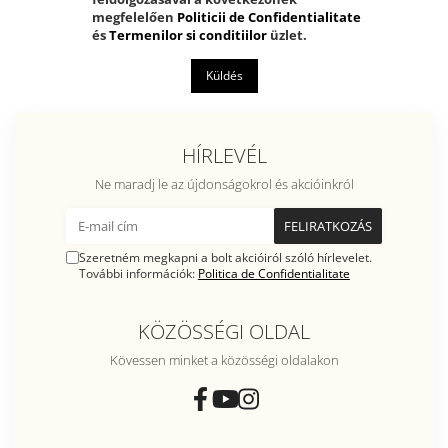
megfelelően
Politicii de Confidentialitate
és
Termenilor si conditiilor
üzlet.
Küldés
HÍRLEVÉL
Ne maradj le az újdonságokrol és akcióinkról
Szeretném megkapni a bolt akcióiról szóló hírlevelet.
További információk:
Politica de Confidentialitate
KÖZÖSSÉGI OLDAL
Kövessen minket a közösségi oldalakon