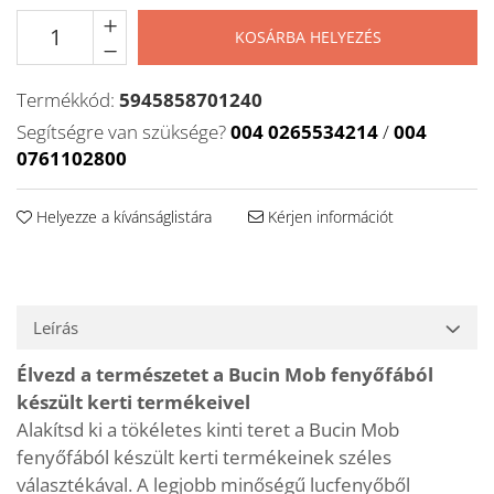
KOSÁRBA HELYEZÉS
Termékkód:
5945858701240
Segítségre van szüksége?
004 0265534214
/
004
0761102800
Helyezze a kívánságlistára
Kérjen információt
Leírás
Élvezd a természetet a Bucin Mob fenyőfából
készült kerti termékeivel
Alakítsd ki a tökéletes kinti teret a Bucin Mob
fenyőfából készült kerti termékeinek széles
választékával. A legjobb minőségű lucfenyőből