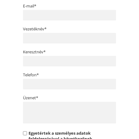
E-mail*
Vezetéknév*
Keresztnév*
Telefon*
Üzenet*
Egyetértek a személyes adatok
feldolgozásával a következőnek