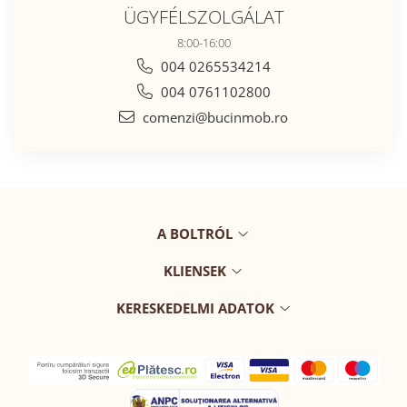
ÜGYFÉLSZOLGÁLAT
8:00-16:00
004 0265534214
004 0761102800
comenzi@bucinmob.ro
A BOLTRÓL
KLIENSEK
KERESKEDELMI ADATOK