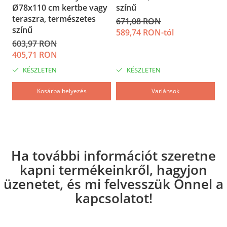
Ø78x110 cm kertbe vagy
színű
m
teraszra, természetes
671,08 RON
7
színű
589,74 RON-tól
5
603,97 RON
405,71 RON
KÉSZLETEN
KÉSZLETEN
Kosárba helyezés
Variánsok
Ha további információt szeretne
kapni termékeinkről, hagyjon
üzenetet, és mi felvesszük Önnel a
kapcsolatot!