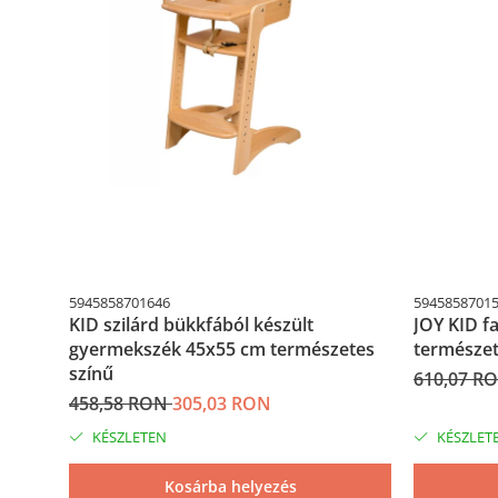
5945858701646
5945858701
KID szilárd bükkfából készült
JOY KID f
gyermekszék 45x55 cm természetes
természet
színű
610,07 R
458,58 RON
305,03 RON
KÉSZLETEN
KÉSZLET
Kosárba helyezés