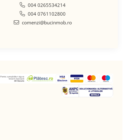
004 0265534214
004 0761102800
comenzi@bucinmob.ro