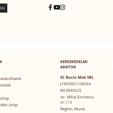
.
K
KERESKEDELMI
ADATOK
SC Bucin Mob SRL
ásárolhatok
J1993001108264
 módok
RO3840525
str. Mihai Eminescu
űrlap
nr.113
ldési űrlap
Reghin, Mureș