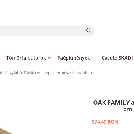
Tömörfa bútorok
Faépítmények
Casute SKADI
ör tölgyfából 50x90 cm nappali természetes színben
OAK FAMILY as
cm 
574,49 RON