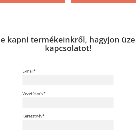
e kapni termékeinkről, hagyjon üze
kapcsolatot!
E-mail*
Vezetéknév*
Keresztnév*