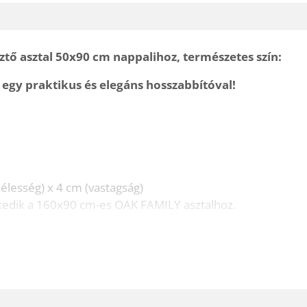
tő asztal 50x90 cm nappalihoz, természetes szín:
 egy praktikus és elegáns hosszabbítóval!
élesség) x 4 cm (vastagság)
kedik a 160x90 cm-es OAK FAMILY asztalhoz.
ít több vendég befogadásához.
ag.
k az OAK FAMILY asztal megjelenéséhez.
erelhető.