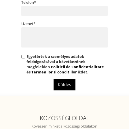
Telefon*
Üzenet*
Egyetértek a személyes adatok
feldolgozásával a következőnek
megfelelően
Politicii de Confidentialitate
és
Termenilor si conditiilor
üzlet.
Küldés
KÖZÖSSÉGI OLDAL
Kövessen minket a közösségi oldalakon