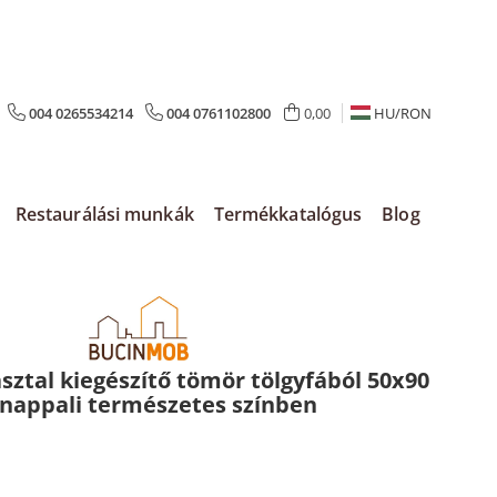
004 0265534214
004 0761102800
0,00
HU/
RON
Restaurálási munkák
Termékkatalógus
Blog
ztal kiegészítő tömör tölgyfából 50x90
nappali természetes színben