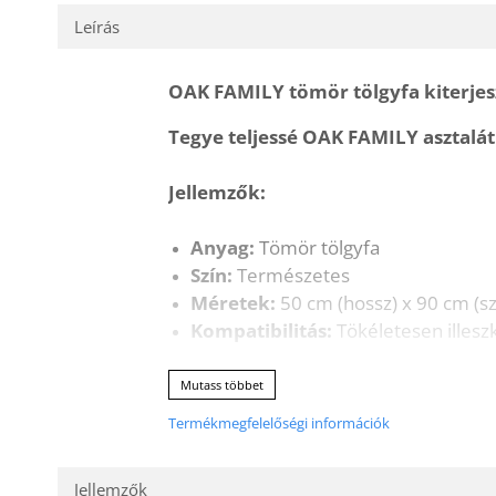
Leírás
OAK FAMILY tömör tölgyfa kiterjesz
Tegye teljessé OAK FAMILY asztalát
Jellemzők:
Anyag:
Tömör tölgyfa
Szín:
Természetes
Méretek:
50 cm (hossz) x 90 cm (sz
Kompatibilitás:
Tökéletesen illesz
Előnyök:
Mutass többet
Bővíti az asztal felületét:
Elég helyet biztos
Termékmegfelelőségi információk
Tartósság:
A tömör tölgy rendkívül tartós any
Természetes szépség:
Tökéletesen illeszkedi
Könnyű használat:
Könnyen össze- és szétsz
Jellemzők