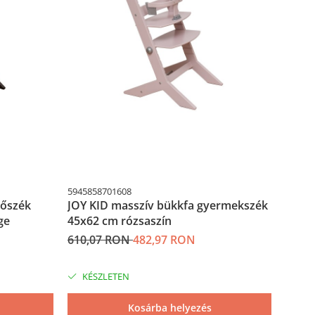
5945858701608
594585
tőszék
JOY KID masszív bükkfa gyermekszék
JOY K
ge
45x62 cm rózsaszín
gyere
610,07 RON
482,97 RON
610,
KÉSZLETEN
KÉS
Kosárba helyezés