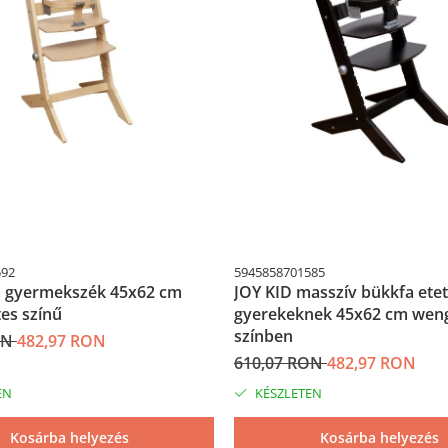
592
5945858701585
a gyermekszék 45x62 cm
JOY KID masszív bükkfa ete
es színű
gyerekeknek 45x62 cm wen
színben
ON
482,97 RON
610,07 RON
482,97 RON
EN
KÉSZLETEN
Kosárba helyezés
Kosárba helyezés