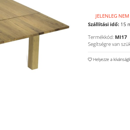
JELENLEG NEM
Szállítási idő:
15 
Termékkód:
MI17
Segítségre van szü
Helyezze a kívánságl