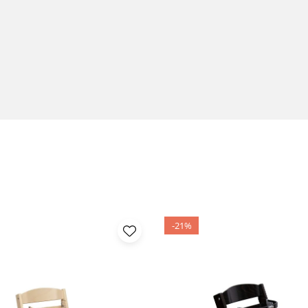
jesztést?
 készült.
g fogadására.
ag.
ILY asztalhoz.
 FAMILY kiegészítőt, és élvezze az ünnepi étkezéseket
-21%