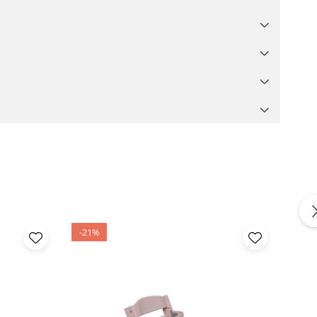
 családjával és barátaival!
-21%
-21