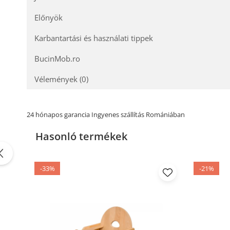
Miért válassza az OAK FAMILY kiter
Előnyök
Minőség:
A legmagasabb minőségű anyagokból
Karbantartási és használati tippek
Funkcionalitás:
Ideális megoldás több vendé
Tartósság:
A tömör tölgy rendkívül tartós any
BucinMob.ro
Esztétika:
Tökéletesen illeszkedik az OAK FAM
Vélemények
(0)
Rendelés Vásárolja meg most az OAK
24 hónapos garancia Ingyenes szállítás Romániában
Hasonló termékek
-33%
-21%