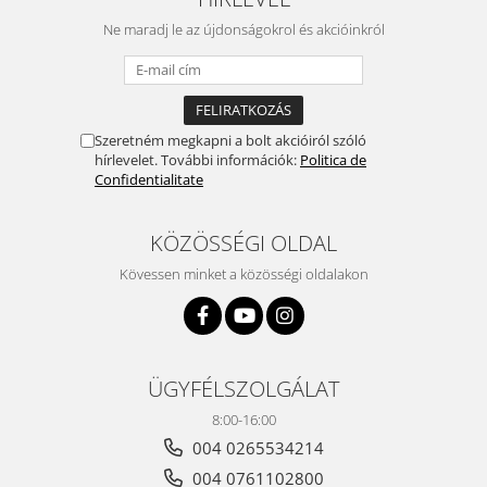
Ne maradj le az újdonságokrol és akcióinkról
Szeretném megkapni a bolt akcióiról szóló
hírlevelet. További információk:
Politica de
Confidentialitate
KÖZÖSSÉGI OLDAL
Kövessen minket a közösségi oldalakon
ÜGYFÉLSZOLGÁLAT
8:00-16:00
004 0265534214
004 0761102800