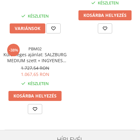
KÉSZLETEN
KOSÁRBA HELYEZÉS
KÉSZLETEN
VARIÁNSOK
PBM02
-38%
Különleges ajánlat: SALZBURG
MEDIUM szett + INGYENES
LEDDY zöld szék
1.727,54 RON
1.067,65 RON
KÉSZLETEN
KOSÁRBA HELYEZÉS
HÍRLEVÉL