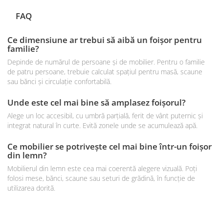
FAQ
Ce dimensiune ar trebui să aibă un foișor pentru
familie?
Depinde de numărul de persoane și de mobilier. Pentru o familie
de patru persoane, trebuie calculat spațiul pentru masă, scaune
sau bănci și circulație confortabilă.
Unde este cel mai bine să amplasez foișorul?
Alege un loc accesibil, cu umbră parțială, ferit de vânt puternic și
integrat natural în curte. Evită zonele unde se acumulează apă.
Ce mobilier se potrivește cel mai bine într-un foișor
din lemn?
Mobilierul din lemn este cea mai coerentă alegere vizuală. Poți
folosi mese, bănci, scaune sau seturi de grădină, în funcție de
utilizarea dorită.