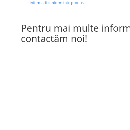
Formă masă:
R
Informatii conformitate produs
Număr piese:
1
Pentru mai multe informa
contactăm noi!
Conținut pachet:
1
Finisaj:
la
b
Culoare:
n
MATERIAL
Material: