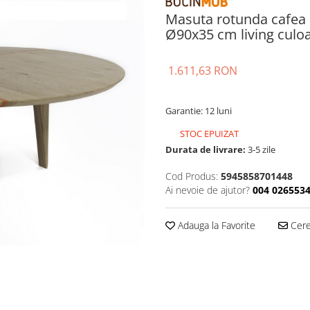
Masuta rotunda cafea
Ø90x35 cm living culo
1.611,63 RON
Garantie: 12 luni
STOC EPUIZAT
Durata de livrare:
3-5 zile
Cod Produs:
5945858701448
Ai nevoie de ajutor?
004 026553
Adauga la Favorite
Cere 