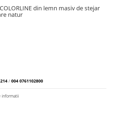
 COLORLINE din lemn masiv de stejar
are natur
4214
/
004 0761102800
informatii