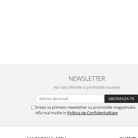
Tip material cadru:
St
Tip material blat:
s
DIMENSIUNI
Dimensiuni masă
NEWSLETTER
Nu rata ofertele si promotiile noastre
Diametru:
Ø
Vreau sa primesc newsletter cu promotiile magazinului.
Afla mai multe in
Politica de Confidentialitate
Înălțime:
4
Grosime blat:
4