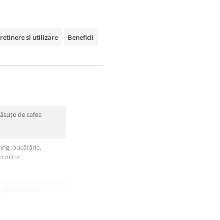
retinere si utilizare
Beneficii
ăsuțe de cafea
ving, bucătărie,
ormitor
glia colection