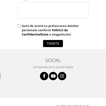
ejar
Sunt de acord cu prelucrarea datelor
tejar/MDF
personale conform
Politicii de
Confidentialitate
a magazinului
TRIMITE
SOCIAL
Urmareste-ne in social media
 900 mm
30 mm
0 mm