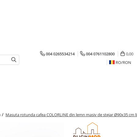
004 0265534214
004 0761102800
0,00
RO/
RON
a /
Masuta rotunda cafea COLORLINE din lemn masiv de stejar Ø90x35 cm li