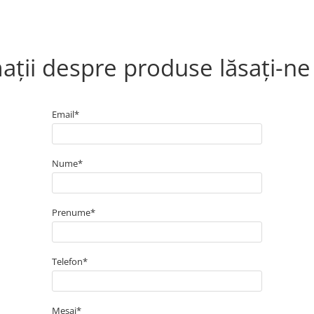
otundă
ții despre produse lăsați-ne
 x masă
Email*
curi ecologice pe
ază de apă
Nume*
atur
Prenume*
Telefon*
Mesaj*