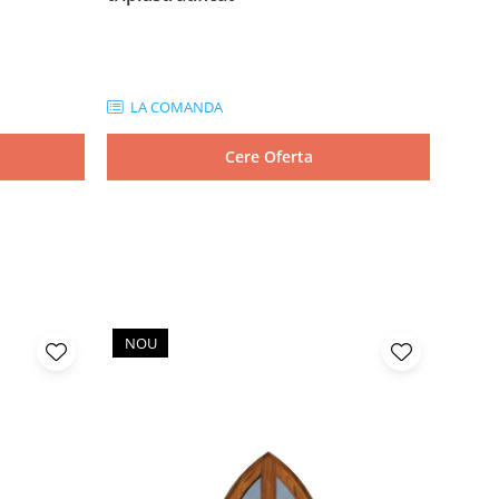
609,
LA COMANDA
IN 
Cere Oferta
NOU
NO