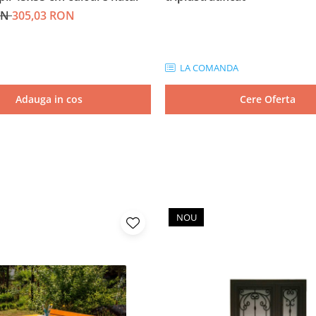
ON
305,03 RON
LA COMANDA
Adauga in cos
Cere Oferta
NOU