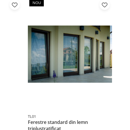
NOU
-30
NO
TL01
594585
Ferestre standard din lemn
Scaun
triplustratificat