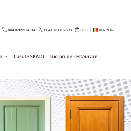
004 0265534214
004 0761102800
0,00
RO/
RON
mn
Casute SKADI
Lucrari de restaurare