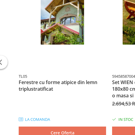
TL05
5945858700
Ferestre cu forme atipice din lemn
Set WIEN 
triplustratificat
180x80 cm
o masa si
2.694,53
LA COMANDA
IN STOC
Cere Oferta