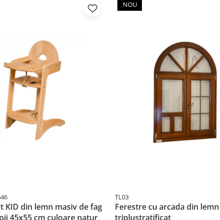
NOU
646
TL03
lt KID din lemn masiv de fag
Ferestre cu arcada din lemn
pii 45x55 cm culoare natur
triplustratificat