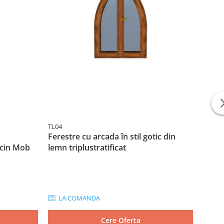
TL04
TL40
Ferestre cu arcada în stil gotic din
Usa d
ucin Mob
lemn triplustratificat
3 Bu
LA COMANDA
LA
Cere Oferta