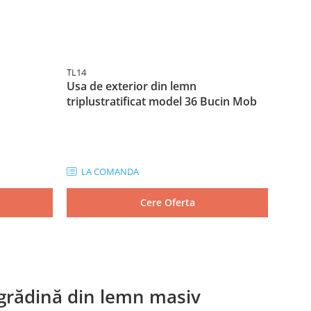
TL14
TL01
Usa de exterior din lemn
Feres
triplustratificat model 36 Bucin Mob
triplu
LA COMANDA
LA
Cere Oferta
e grădină din lemn masiv