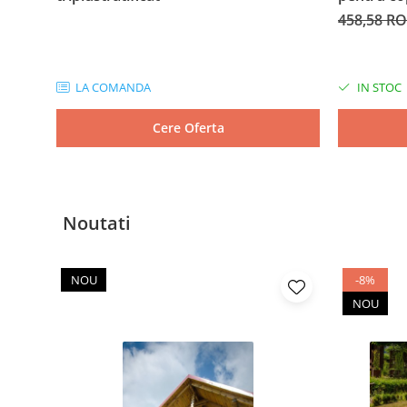
458,58 R
LA COMANDA
IN STOC
Cere Oferta
Noutati
NOU
-8%
NOU