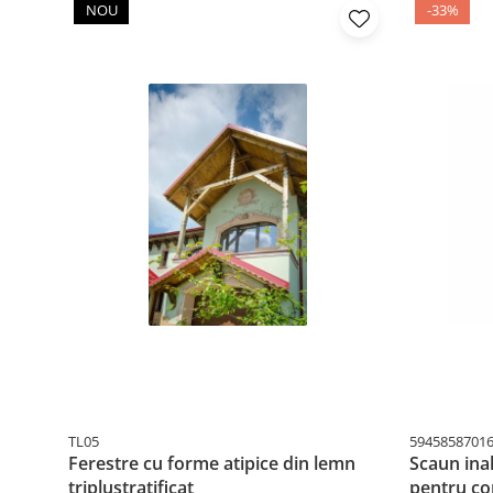
NOU
-33%
TL05
5945858701
Ferestre cu forme atipice din lemn
Scaun ina
triplustratificat
pentru co