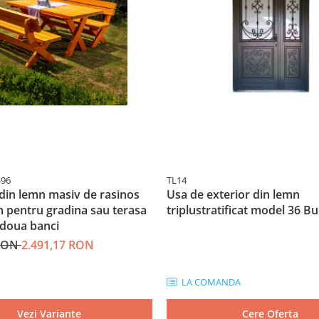
496
TL14
din lemn masiv de rasinos
Usa de exterior din lemn
 pentru gradina sau terasa
triplustratificat model 36 B
 doua banci
 RON
2.491,17 RON
LA COMANDA
Vezi Variante
Cere Oferta