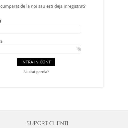
cumparat de la noi sau esti deja inregistrat?
l
la
INTRA IN CONT
Ai uitat parola?
SUPORT CLIENTI