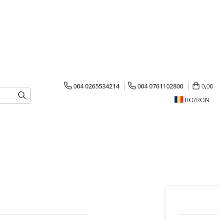
004 0265534214
004 0761102800
0,00
RO/
RON