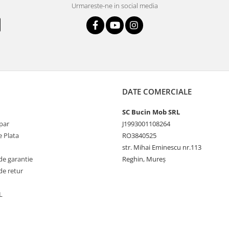
Urmareste-ne in social media
DATE COMERCIALE
SC Bucin Mob SRL
par
J1993001108264
 Plata
RO3840525
str. Mihai Eminescu nr.113
de garantie
Reghin, Mureș
de retur
L