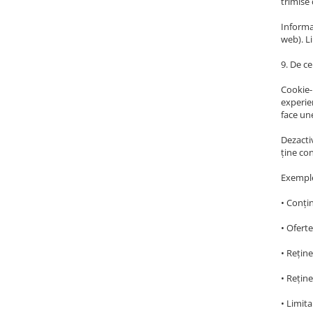
trimise 
Informaț
web). Li
9. De c
Cookie-u
experien
face une
Dezactiv
ține co
Exemple
• Conțin
• Oferte
• Rețin
• Reține
• Limita