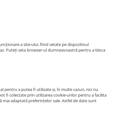
ncționare a site-ului, fiind setate pe dispozitivul
 caz. Puteți seta browser-ul dumneavoastră pentru a bloca
l pentru a putea fi utilizate și, în multe cazuri, nici nu
ot fi colectate prin utilizarea cookie-urilor pentru a facilita
ță mai adaptată preferințelor sale. Astfel de date sunt