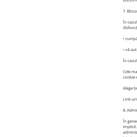
bucinmo
7. Bloca
În cazul
disfuncț
• cumpă
• vă au
În cazul
Cele mai
cookie-u
Alege br
Link-ur
8. Admin
În gener
implicit
adminis