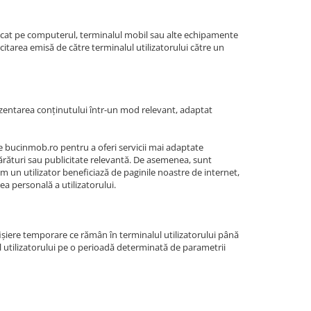
 stocat pe computerul, terminalul mobil sau alte echipamente
icitarea emisă de către terminalul utilizatorului către un
prezentarea conținutului într-un mod relevant, adaptat
ile bucinmob.ro pentru a oferi servicii mai adaptate
mpărături sau publicitate relevantă. De asemenea, sunt
um un utilizator beneficiază de paginile noastre de internet,
ea personală a utilizatorului.
fișiere temporare ce rămân în terminalul utilizatorului până
ul utilizatorului pe o perioadă determinată de parametrii