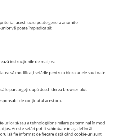
i oprite, iar acest lucru poate genera anumite
-urilor vă poate împiedica să:
mează instrucțiunile de mai jos:
itatea să modificați setările pentru a bloca unele sau toate
e să le parcurgeți după deschiderea browser-ului.
esponsabil de conținutul acestora.
e-urilor și/sau a tehnologiilor similare pe terminal în mod
i jos. Aceste setări pot fi schimbate în așa fel încât
orul să fie informat de fiecare dată când cookie-uri sunt