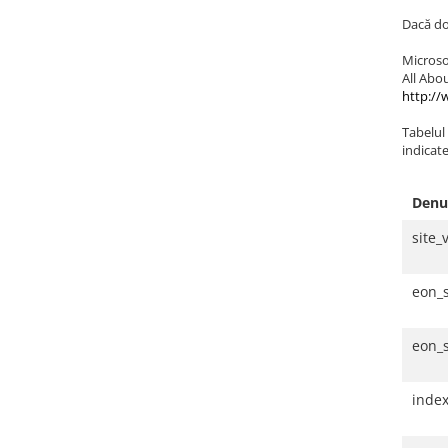
Dacă dor
Microso
All Abo
http://
Tabelul 
indicate
Denu
site_
eon_
eon_
inde