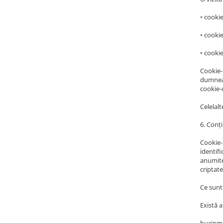
• cookie
• cookie
• cookie
Cookie-u
dumneav
cookie-u
Celelalt
6. Conț
Cookie-u
identifi
anumite 
criptat
Ce sunt
Există a