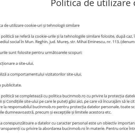
Politica de utilizare
ica de utilizare cookie-uri și tehnologii similare
politică se referă la cookie-urile și la tehnologiile similare folosite, după caz
 sediul social în Mun. Reghin, jud. Mureș, str. Mihai Eminescu, nr. 113, (denu
urile sunt folosite pentru următoarele scopuri:
cționare a site-ului,
liză a comportamentului vizitatorilor site-ului,
 publicitate.
politică se completează cu politica bucinmob.ro cu privire la protecția datelor
 și Condițiile site-ului pe care le puteți găsi aici, pe care vă încurajăm să le c
ire la responsabilul bucinmob.ro pentru protecția datelor personale, toate sc
ile dumneavoastră, precum și excepțiile și limitele acestora etc.
ia corespunzătoare a datelor cu caracter personal este un obiectiv importan
i transparenți cu privire la abordarea bucinmob.ro în materie. Pentru orice 