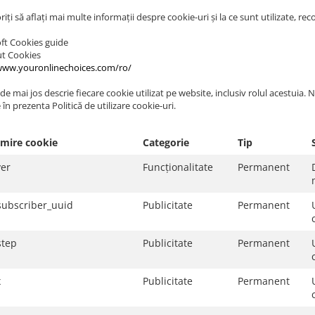
iți să aflați mai multe informații despre cookie-uri și la ce sunt utilizate, 
ft Cookies guide
ut Cookies
www.youronlinechoices.com/ro/
de mai jos descrie fiecare cookie utilizat pe website, inclusiv rolul acestuia.
 în prezenta Politică de utilizare cookie-uri.
mire cookie
Categorie
Tip
ver
Funcționalitate
Permanent
subscriber_uuid
Publicitate
Permanent
step
Publicitate
Permanent
x
Publicitate
Permanent