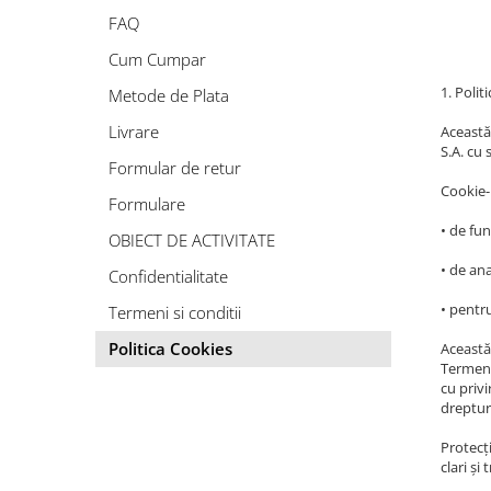
FAQ
Cum Cumpar
1. Polit
Metode de Plata
Livrare
Această 
S.A. cu
Formular de retur
Cookie-
Formulare
• de fun
OBIECT DE ACTIVITATE
• de ana
Confidentialitate
• pentru
Termeni si conditii
Politica Cookies
Această 
Termenii
cu priv
dreptur
Protecț
clari ș