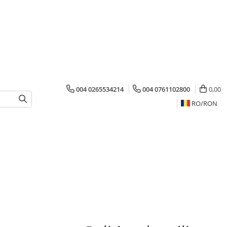
004 0265534214
004 0761102800
0,00
RO/
RON