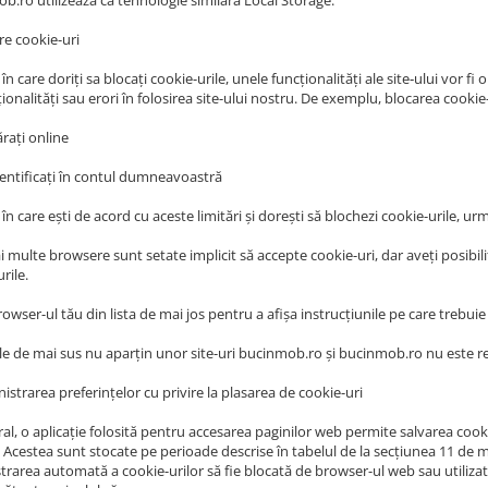
b.ro utilizează ca tehnologie similară Local Storage.
re cookie-uri
 în care doriți sa blocați cookie-urile, unele funcționalități ale site‑ului vor f
ionalități sau erori în folosirea site-ului nostru. De exemplu, blocarea cookie
rați online
tentificați în contul dumneavoastră
 în care ești de acord cu aceste limitări și dorești să blochezi cookie-urile, ur
 multe browsere sunt setate implicit să accepte cookie-uri, dar aveți posibil
rile.
owser-ul tău din lista de mai jos pentru a afișa instrucțiunile pe care trebui
ile de mai sus nu aparțin unor site-uri bucinmob.ro și bucinmob.ro nu este r
istrarea preferințelor cu privire la plasarea de cookie-uri
al, o aplicație folosită pentru accesarea paginilor web permite salvarea cooki
. Acestea sunt stocate pe perioade descrise în tabelul de la secțiunea 11 de ma
trarea automată a cookie-urilor să fie blocată de browser-ul web sau utilizat