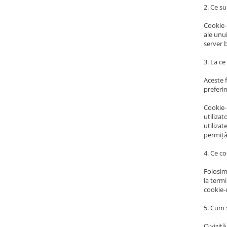
2. Ce su
Cookie-
ale unui
server 
3. La ce
Aceste f
preferin
Cookie-u
utilizat
utilizat
permițân
4. Ce co
Folosim 
la term
cookie-
5. Cum s
O vizită