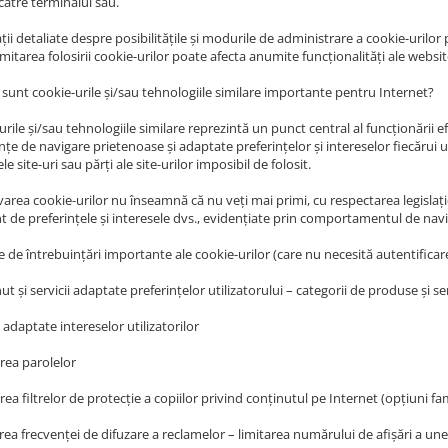
către terminalul său.
ii detaliate despre posibilitățile și modurile de administrare a cookie-urilor p
mitarea folosirii cookie-urilor poate afecta anumite funcționalități ale websit
e sunt cookie-urile și/sau tehnologiile similare importante pentru Internet?
rile și/sau tehnologiile similare reprezintă un punct central al funcționării e
țe de navigare prietenoase și adaptate preferințelor și intereselor fiecărui 
le site-uri sau părți ale site-urilor imposibil de folosit.
area cookie-urilor nu înseamnă că nu veți mai primi, cu respectarea legislați
nt de preferințele și interesele dvs., evidențiate prin comportamentul de navi
 de întrebuințări importante ale cookie-urilor (care nu necesită autentificare
ut și servicii adaptate preferințelor utilizatorului – categorii de produse și ser
 adaptate intereselor utilizatorilor
erea parolelor
rea filtrelor de protecție a copiilor privind conținutul pe Internet (opțiuni fa
rea frecvenței de difuzare a reclamelor – limitarea numărului de afișări a un