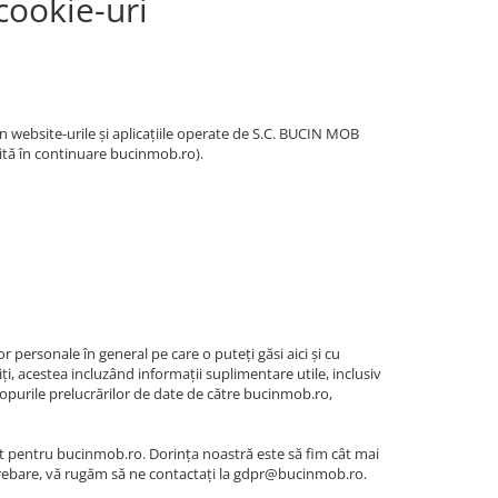
 cookie-uri
, în website-urile și aplicațiile operate de S.C. BUCIN MOB
mită în continuare bucinmob.ro).
 personale în general pe care o puteți găsi aici și cu
itiți, acestea incluzând informații suplimentare utile, inclusiv
opurile prelucrărilor de date de către bucinmob.ro,
t pentru bucinmob.ro. Dorința noastră este să fim cât mai
întrebare, vă rugăm să ne contactați la gdpr@bucinmob.ro.