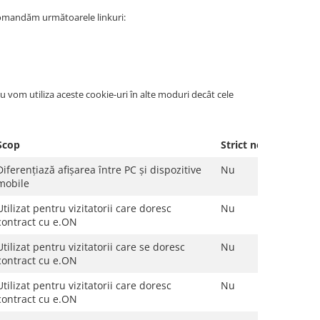
recomandăm următoarele linkuri:
 Nu vom utiliza aceste cookie-uri în alte moduri decât cele
Scop
Strict necesar
Diferențiază afișarea între PC și dispozitive
Nu
mobile
Utilizat pentru vizitatorii care doresc
Nu
contract cu e.ON
Utilizat pentru vizitatorii care se doresc
Nu
contract cu e.ON
Utilizat pentru vizitatorii care doresc
Nu
contract cu e.ON