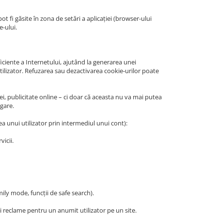
ot fi găsite în zona de setări a aplicației (browser-ului
e-ului.
ficiente a Internetului, ajutând la generarea unei
utilizator. Refuzarea sau dezactivarea cookie-urilor poate
ei, publicitate online – ci doar că aceasta nu va mai putea
gare.
a unui utilizator prin intermediul unui cont):
vicii.
mily mode, funcții de safe search).
ei reclame pentru un anumit utilizator pe un site.