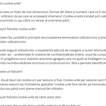
nt cookie-urile?
ul este un fișier de mici dimensiuni, format din litere și numere, care va fi
 utilizator de pe care se accesează internetul. Cookie-ul este instalat prin sol
bucinmob.ro sau către un server al unei terțe părți.
 sunt folosite cookie-urile?
ișiere fac posibilă în principal recunoașterea terminalului utilizatorului și 
țelor utilizatorului.
rile asigură utilizatorilor o experiență plăcută de navigare și susțin efortur
orilor, ex: – preferințele în materie de confidențialitate online, coșul de cu
e în pregătirea unor statistici anonime agregate care ne ajută să înțelegem c
du-ne îmbunătățirea structurii și conținutului lor, fără a permite identificar
okie-uri folosim?
două tipuri de cookie-uri: per sesiune și fixe. Cookie-urile per sesiune sunt 
inarea sesiunii sau închiderea aplicației. Cookie-urile fixe rămân pe terminal
ului sau până sunt șterse manual de utilizator.
unt folosite cookie-urile de către acest site?
 pe acest site poate plasa următoarele tipuri de cookie-uri: