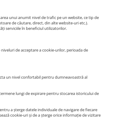
marea unui anumit nivel de trafic pe un website, ce tip de
oare de căutare, direct, din alte website-uri etc.).
 serviciile în beneficiul utilizatorilor.
e niveluri de acceptare a cookie-urilor, perioada de
flecta un nivel confortabil pentru dumneavoastră al
 termene lungi de expirare pentru stocarea istoricului de
pentru a șterge datele individuale de navigare de fiecare
ează cookie-uri și de a șterge orice informație de vizitare