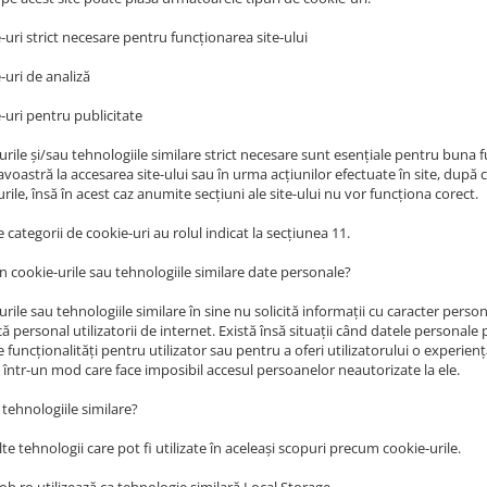
-uri strict necesare pentru funcționarea site-ului
-uri de analiză
-uri pentru publicitate
rile și/sau tehnologiile similare strict necesare sunt esențiale pentru buna fu
oastră la accesarea site-ului sau în urma acțiunilor efectuate în site, după
rile, însă în acest caz anumite secțiuni ale site-ului nu vor funcționa corect.
e categorii de cookie-uri au rolul indicat la secțiunea 11.
in cookie-urile sau tehnologiile similare date personale?
rile sau tehnologiile similare în sine nu solicită informații cu caracter persona
că personal utilizatorii de internet. Există însă situații când datele personale p
funcționalități pentru utilizator sau pentru a oferi utilizatorului o experien
e într-un mod care face imposibil accesul persoanelor neautorizate la ele.
 tehnologiile similare?
lte tehnologii care pot fi utilizate în aceleași scopuri precum cookie-urile.