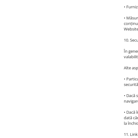
• Furniz
• Măsura
conținut
Website-
10. Secu
În gener
valabili
Alte asp
• Parti
securităț
• Dacă 
navigar
• Dacă î
dată cân
la închi
11. Link