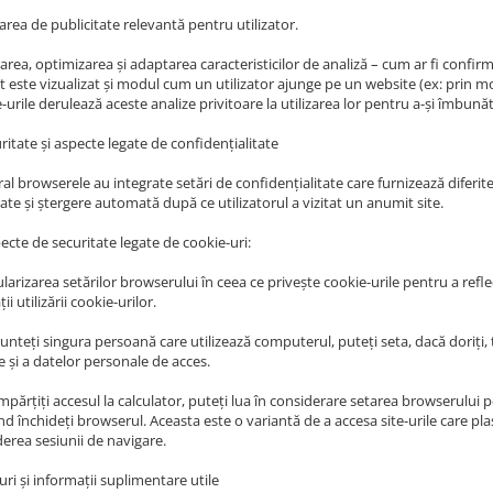
area de publicitate relevantă pentru utilizator.
rea, optimizarea și adaptarea caracteristicilor de analiză – cum ar fi confir
 este vizualizat și modul cum un utilizator ajunge pe un website (ex: prin mot
urile derulează aceste analize privitoare la utilizarea lor pentru a-și îmbunătăți
ritate și aspecte legate de confidențialitate
al browserele au integrate setări de confidențialitate care furnizează diferit
tate și ștergere automată după ce utilizatorul a vizitat un anumit site.
ecte de securitate legate de cookie-uri:
cularizarea setărilor browserului în ceea ce privește cookie-urile pentru a re
ii utilizării cookie-urilor.
sunteți singura persoană care utilizează computerul, puteți seta, dacă doriți,
e și a datelor personale de acces.
mpărțiți accesul la calculator, puteți lua în considerare setarea browserului 
d închideți browserul. Aceasta este o variantă de a accesa site-urile care plas
derea sesiunii de navigare.
uri și informații suplimentare utile