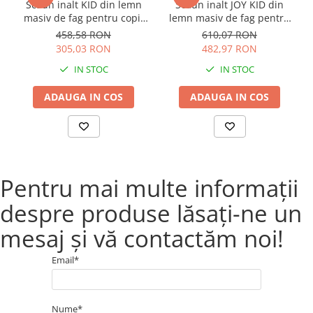
Scaun inalt KID din lemn
Scaun inalt JOY KID din
Alege Scaunul pentru copii Bucin Mob si ofera-i copilului
masiv de fag pentru copii
lemn masiv de fag pentru
tau un loc confortabil si sigur unde sa se poata relaxa si
45x55 cm culoare natur
copii 45x62 cm culoare
458,58 RON
610,07 RON
bucura de copilarie!
natur
305,03 RON
482,97 RON
Comanda acum!
IN STOC
IN STOC
ADAUGA IN COS
ADAUGA IN COS
Pentru mai multe informații
despre produse lăsați-ne un
mesaj și vă contactăm noi!
Email*
Nume*