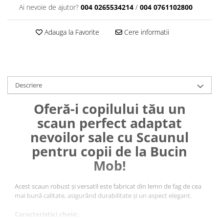
Ai nevoie de ajutor?
004 0265534214
/
004 0761102800
Adauga la Favorite
Cere informatii
Descriere
Oferă-i copilului tău un
scaun perfect adaptat
nevoilor sale cu Scaunul
pentru copii de la Bucin
Mob!
Acest scaun robust și versatil este fabricat din lemn de fag de cea
mai bună calitate, asigurând durabilitate și un aspect elegant.
Caracteristici cheie: