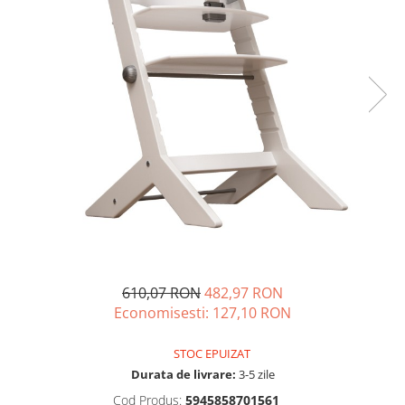
610,07 RON
482,97 RON
Economisesti:
127,10
RON
STOC EPUIZAT
Durata de livrare:
3-5 zile
Cod Produs:
5945858701561