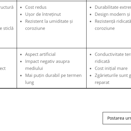
ructură
Cost redus
Durabilitate extr
Ușor de întreținut
Design modern și 
Rezistent la umiditate și
Rezistență ridicată
e sticlă
coroziune
coroziune
Aspect artificial
Conductivitate te
Impact negativ asupra
ridicată
ect
mediului
Cost inițial mare
Mai puțin durabil pe termen
Zgârieturile sunt 
lung
reparat
Postarea u