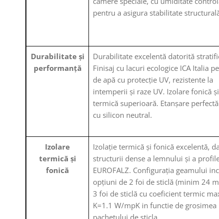
camere speciale, cu umiditate control
pentru a asigura stabilitate structural
Durabilitate și
Durabilitate excelentă datorită stratific
performanță
Finisaj cu lacuri ecologice ICA Italia p
de apă cu protecție UV, rezistente la
intemperii și raze UV. Izolare fonică și
termică superioară. Etanșare perfectă 
cu silicon neutral.
Izolare
Izolație termică și fonică excelentă, d
termică și
structurii dense a lemnului și a profil
fonică
EUROFALZ. Configurația geamului in
opțiuni de 2 foi de sticlă (minim 24 
3 foi de sticlă cu coeficient termic m
K=1.1 W/mpK in functie de grosimea
pachetului de sticla.