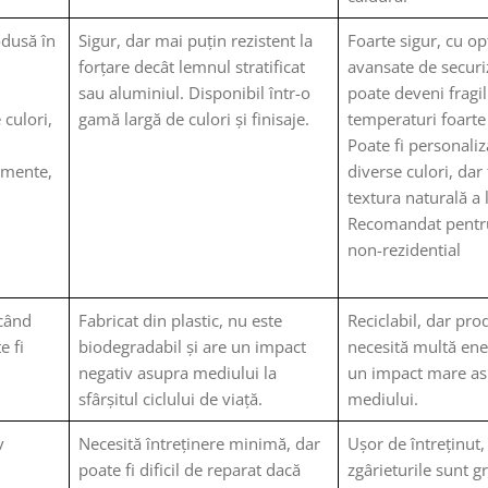
odusă în
Sigur, dar mai puțin rezistent la
Foarte sigur, cu op
forțare decât lemnul stratificat
avansate de securi
sau aluminiul. Disponibil într-o
poate deveni fragil
 culori,
gamă largă de culori și finisaje.
temperaturi foarte
Poate fi personaliz
namente,
diverse culori, dar
textura naturală a
Recomandat pentru
non-rezidential
 când
Fabricat din plastic, nu este
Reciclabil, dar pro
e fi
biodegradabil și are un impact
necesită multă ener
negativ asupra mediului la
un impact mare a
sfârșitul ciclului de viață.
mediului.
v
Necesită întreținere minimă, dar
Ușor de întreținut,
poate fi dificil de reparat dacă
zgârieturile sunt g