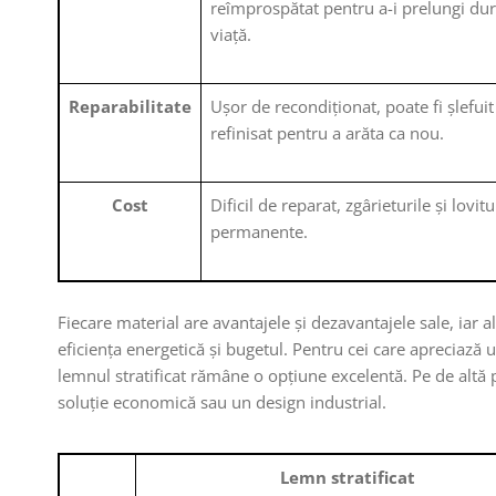
reîmprospătat pentru a-i prelungi du
viață.
Reparabilitate
Ușor de recondiționat, poate fi șlefuit
refinisat pentru a arăta ca nou.
Cost
Dificil de reparat, zgârieturile și lovitu
permanente.
Fiecare material are avantajele și dezavantajele sale, iar al
eficiența energetică și bugetul. Pentru cei care apreciază u
lemnul stratificat rămâne o opțiune excelentă. Pe de altă p
soluție economică sau un design industrial.
Lemn stratificat