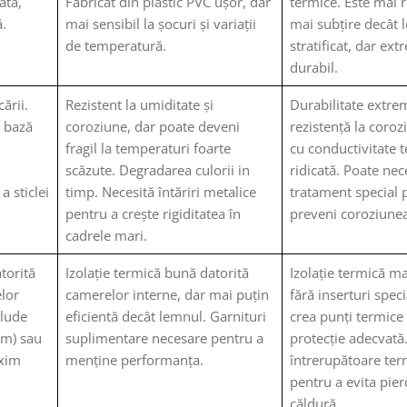
ată,
Fabricat din plastic PVC ușor, dar
termice. Este mai r
ă.
mai sensibil la șocuri și variații
mai subțire decât 
de temperatură.
stratificat, dar ex
durabil.
ării.
Rezistent la umiditate și
Durabilitate extre
e bază
coroziune, dar poate deveni
rezistență la coroz
fragil la temperaturi foarte
cu conductivitate 
scăzute. Degradarea culorii in
ridicată. Poate nec
a sticlei
timp. Necesită întăriri metalice
tratament special 
pentru a crește rigiditatea în
preveni coroziunea
cadrele mari.
atorită
Izolație termică bună datorită
Izolație termică ma
elor
camerelor interne, dar mai puțin
fără inserturi spec
clude
eficientă decât lemnul. Garnituri
crea punți termice 
mm) sau
suplimentare necesare pentru a
protecție adecvată
axim
menține performanța.
întrerupătoare ter
pentru a evita pier
căldură.