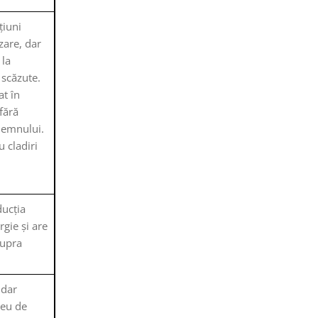
țiuni
zare, dar
 la
 scăzute.
at în
 fără
 lemnului.
 cladiri
ducția
gie și are
supra
 dar
reu de