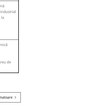
emă
industrial
 la
rmică
greu de
rmatoare