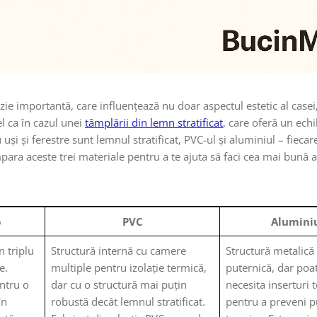
zie importantă, care influențează nu doar aspectul estetic al casei, 
el ca în cazul unei
tâmplării din lemn stratificat
, care oferă un echi
și și ferestre sunt lemnul stratificat, PVC-ul și aluminiul – fieca
mpara aceste trei materiale pentru a te ajuta să faci cea mai bună 
b
PVC
Alumini
n triplu
Structură internă cu camere
Structură metalică
e.
multiple pentru izolație termică,
puternică, dar poa
ntru o
dar cu o structură mai puțin
necesita inserturi 
în
robustă decât lemnul stratificat.
pentru a preveni p