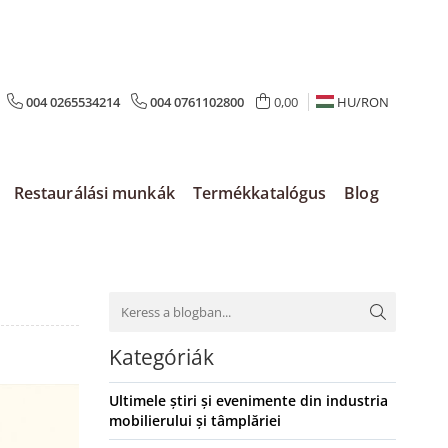
004 0265534214
004 0761102800
0,00
HU/
RON
Restaurálási munkák
Termékkatalógus
Blog
Kategóriák
Ultimele știri și evenimente din industria
mobilierului și tâmplăriei