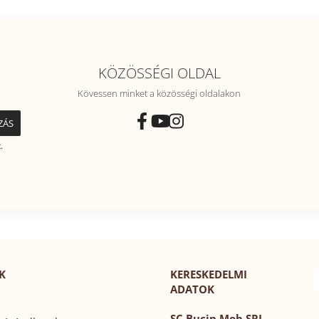
KÖZÖSSÉGI OLDAL
Kövessen minket a közösségi oldalakon
.
K
KERESKEDELMI
ADATOK
SC Bucin Mob SRL