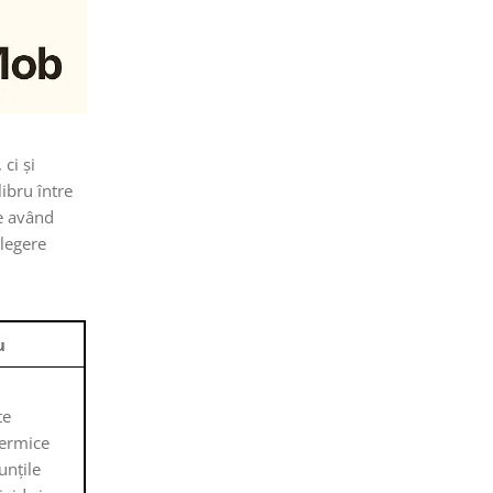
ci și
libru între
re având
alegere
u
te
termice
unțile