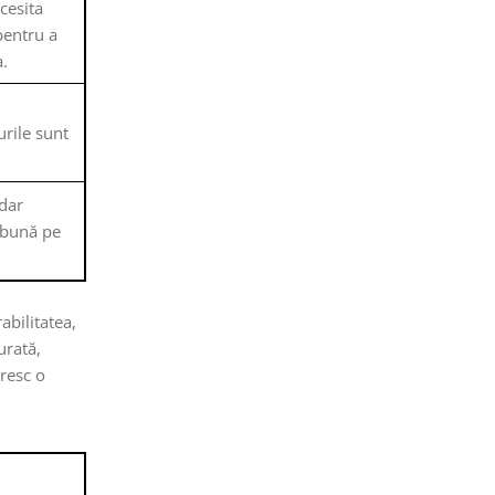
cesita
pentru a
.
turile sunt
 dar
e bună pe
abilitatea,
urată,
oresc o