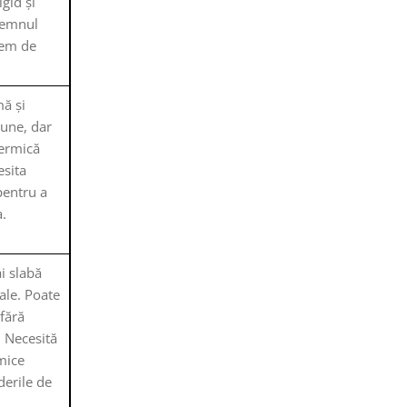
igid și
lemnul
trem de
mă și
iune, dar
termică
esita
pentru a
.
i slabă
iale. Poate
fără
. Necesită
mice
derile de