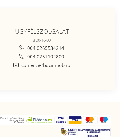
ÜGYFÉLSZOLGÁLAT
8:00-16:00
004 0265534214
004 0761102800
comenzi@bucinmob.ro