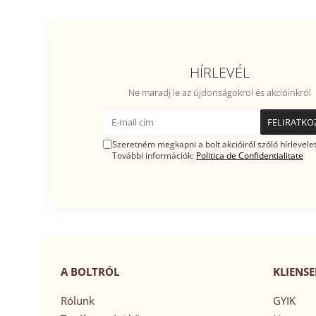
HÍRLEVÉL
Ne maradj le az újdonságokrol és akcióinkról
Szeretném megkapni a bolt akcióiról szóló hírlevelet
További információk:
Politica de Confidentialitate
A BOLTRÓL
KLIENSE
Rólunk
GYIK