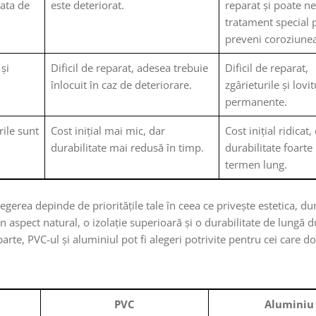
rata de
este deteriorat.
reparat și poate ne
tratament special 
preveni coroziunea
 și
Dificil de reparat, adesea trebuie
Dificil de reparat,
înlocuit în caz de deteriorare.
zgârieturile și lovi
permanente.
rile sunt
Cost inițial mai mic, dar
Cost inițial ridicat,
durabilitate mai redusă în timp.
durabilitate foart
termen lung.
egerea depinde de prioritățile tale în ceea ce privește estetica, dur
n aspect natural, o izolație superioară și o durabilitate de lungă d
arte, PVC-ul și aluminiul pot fi alegeri potrivite pentru cei care d
PVC
Aluminiu