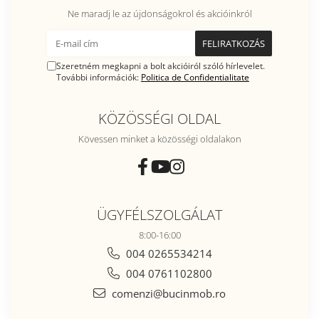
Ne maradj le az újdonságokrol és akcióinkról
Szeretném megkapni a bolt akcióiról szóló hírlevelet.
További információk:
Politica de Confidentialitate
KÖZÖSSÉGI OLDAL
Kövessen minket a közösségi oldalakon
ÜGYFÉLSZOLGÁLAT
8:00-16:00
004 0265534214
004 0761102800
comenzi@bucinmob.ro