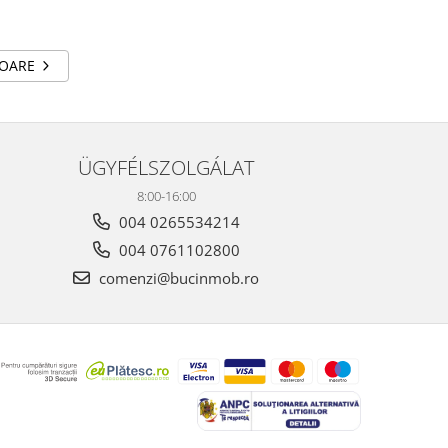
TOARE
ÜGYFÉLSZOLGÁLAT
8:00-16:00
004 0265534214
004 0761102800
comenzi@bucinmob.ro