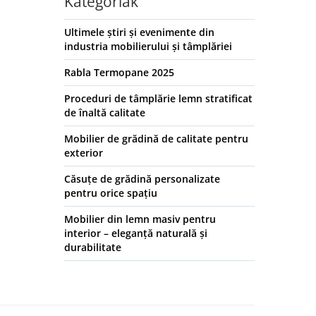
Kategóriák
Ultimele știri și evenimente din
industria mobilierului și tâmplăriei
Rabla Termopane 2025
Proceduri de tâmplărie lemn stratificat
de înaltă calitate
Mobilier de grădină de calitate pentru
exterior
Căsuțe de grădină personalizate
pentru orice spațiu
Mobilier din lemn masiv pentru
interior – eleganță naturală și
durabilitate