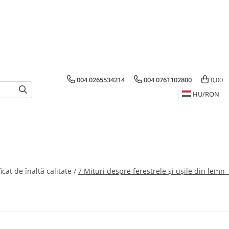
004 0265534214
004 0761102800
0,00
HU/
RON
cat de înaltă calitate /
7 Mituri despre ferestrele și ușile din lemn 