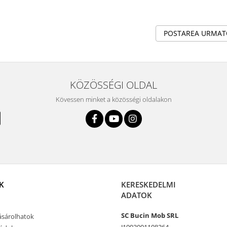
POSTAREA URMA
KÖZÖSSÉGI OLDAL
Kövessen minket a közösségi oldalakon
K
KERESKEDELMI
ADATOK
SC Bucin Mob SRL
sárolhatok