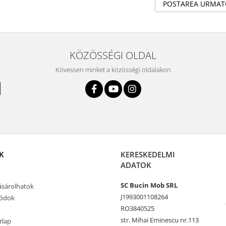
POSTAREA URMA
KÖZÖSSÉGI OLDAL
Kövessen minket a közösségi oldalakon
K
KERESKEDELMI
ADATOK
SC Bucin Mob SRL
sárolhatok
J1993001108264
módok
RO3840525
str. Mihai Eminescu nr.113
rlap