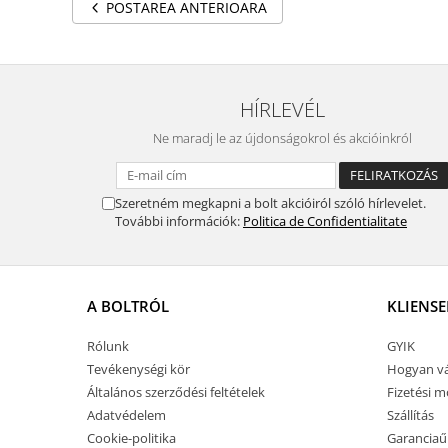
POSTAREA ANTERIOARA
HÍRLEVÉL
Ne maradj le az újdonságokrol és akcióinkról
Szeretném megkapni a bolt akcióiról szóló hírlevelet.
További információk:
Politica de Confidentialitate
A BOLTRÓL
KLIENSE
Rólunk
GYIK
Tevékenységi kör
Hogyan vá
Általános szerződési feltételek
Fizetési 
Adatvédelem
Szállítás
Cookie-politika
Garanciaű