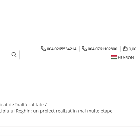
004 0265534214
004 0761102800
0,00
HU/
RON
cat de înaltă calitate /
ipiului Reghin: un proiect realizat în mai multe etape