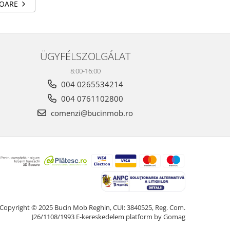
TOARE
ÜGYFÉLSZOLGÁLAT
8:00-16:00
004 0265534214
004 0761102800
comenzi@bucinmob.ro
Copyright © 2025 Bucin Mob Reghin, CUI: 3840525, Reg. Com.
J26/1108/1993
E-kereskedelem platform by Gomag