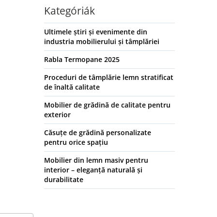
Kategóriák
Ultimele știri și evenimente din
industria mobilierului și tâmplăriei
Rabla Termopane 2025
Proceduri de tâmplărie lemn stratificat
de înaltă calitate
Mobilier de grădină de calitate pentru
exterior
Căsuțe de grădină personalizate
pentru orice spațiu
Mobilier din lemn masiv pentru
interior – eleganță naturală și
durabilitate