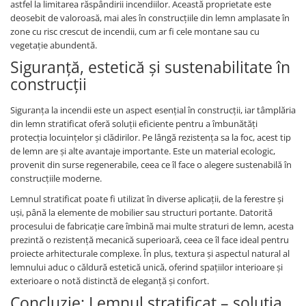
astfel la limitarea răspândirii incendiilor. Această proprietate este
deosebit de valoroasă, mai ales în construcțiile din lemn amplasate în
zone cu risc crescut de incendii, cum ar fi cele montane sau cu
vegetație abundentă.
Siguranță, estetică și sustenabilitate în
construcții
Siguranța la incendii este un aspect esențial în construcții, iar tâmplăria
din lemn stratificat oferă soluții eficiente pentru a îmbunătăți
protecția locuințelor și clădirilor. Pe lângă rezistența sa la foc, acest tip
de lemn are și alte avantaje importante. Este un material ecologic,
provenit din surse regenerabile, ceea ce îl face o alegere sustenabilă în
construcțiile moderne.
Lemnul stratificat poate fi utilizat în diverse aplicații, de la ferestre și
uși, până la elemente de mobilier sau structuri portante. Datorită
procesului de fabricație care îmbină mai multe straturi de lemn, acesta
prezintă o rezistență mecanică superioară, ceea ce îl face ideal pentru
proiecte arhitecturale complexe. În plus, textura și aspectul natural al
lemnului aduc o căldură estetică unică, oferind spațiilor interioare și
exterioare o notă distinctă de eleganță și confort.
Concluzie: Lemnul stratificat – soluția