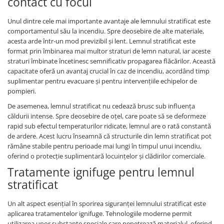
contact cu focul
Unul dintre cele mai importante avantaje ale lemnului stratificat este
comportamentul său la incendiu. Spre deosebire de alte materiale,
acesta arde într-un mod previzibil și lent. Lemnul stratificat este
format prin îmbinarea mai multor straturi de lemn natural, iar aceste
straturi îmbinate încetinesc semnificativ propagarea flăcărilor. Această
capacitate oferă un avantaj crucial în caz de incendiu, acordând timp
suplimentar pentru evacuare și pentru intervențiile echipelor de
pompieri.
De asemenea, lemnul stratificat nu cedează brusc sub influența
căldurii intense. Spre deosebire de oțel, care poate să se deformeze
rapid sub efectul temperaturilor ridicate, lemnul are o rată constantă
de ardere. Acest lucru înseamnă că structurile din lemn stratificat pot
rămâne stabile pentru perioade mai lungi în timpul unui incendiu,
oferind o protecție suplimentară locuințelor și clădirilor comerciale.
Tratamente ignifuge pentru lemnul
stratificat
Un alt aspect esențial în sporirea siguranței lemnului stratificat este
aplicarea tratamentelor ignifuge. Tehnologiile moderne permit
utilizarea unor substanțe speciale care penetrează materialul, oferind