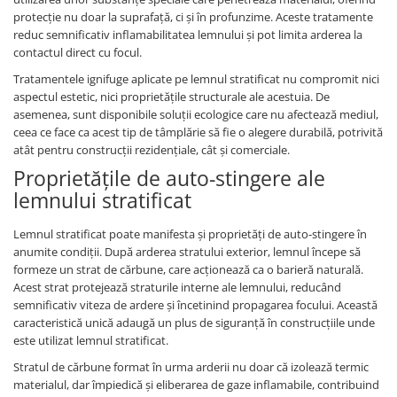
protecție nu doar la suprafață, ci și în profunzime. Aceste tratamente
reduc semnificativ inflamabilitatea lemnului și pot limita arderea la
contactul direct cu focul.
Tratamentele ignifuge aplicate pe lemnul stratificat nu compromit nici
aspectul estetic, nici proprietățile structurale ale acestuia. De
asemenea, sunt disponibile soluții ecologice care nu afectează mediul,
ceea ce face ca acest tip de tâmplărie să fie o alegere durabilă, potrivită
atât pentru construcții rezidențiale, cât și comerciale.
Proprietățile de auto-stingere ale
lemnului stratificat
Lemnul stratificat poate manifesta și proprietăți de auto-stingere în
anumite condiții. După arderea stratului exterior, lemnul începe să
formeze un strat de cărbune, care acționează ca o barieră naturală.
Acest strat protejează straturile interne ale lemnului, reducând
semnificativ viteza de ardere și încetinind propagarea focului. Această
caracteristică unică adaugă un plus de siguranță în construcțiile unde
este utilizat lemnul stratificat.
Stratul de cărbune format în urma arderii nu doar că izolează termic
materialul, dar împiedică și eliberarea de gaze inflamabile, contribuind