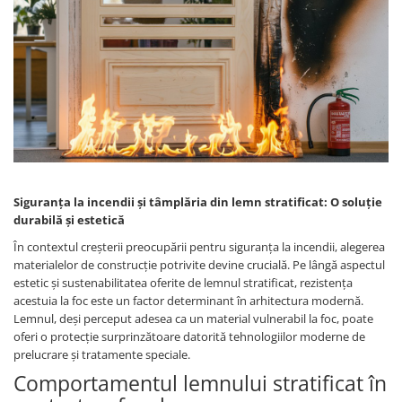
Siguranța la incendii și tâmplăria din lemn stratificat: O soluție
durabilă și estetică
În contextul creșterii preocupării pentru siguranța la incendii, alegerea
materialelor de construcție potrivite devine crucială. Pe lângă aspectul
estetic și sustenabilitatea oferite de lemnul stratificat, rezistența
acestuia la foc este un factor determinant în arhitectura modernă.
Lemnul, deși perceput adesea ca un material vulnerabil la foc, poate
oferi o protecție surprinzătoare datorită tehnologiilor moderne de
prelucrare și tratamente speciale.
Comportamentul lemnului stratificat în