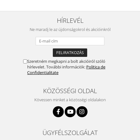
HÍRLEVÉL
Ne maradj le az újdonságokrol és akcióinkról
Szeretném megkapni a bolt akcióiról szóló
hírlevelet. További információk:
Politica de
Confidentialitate
KÖZÖSSÉGI OLDAL
Kövessen minket a közösségi oldalakon
ÜGYFÉLSZOLGÁLAT