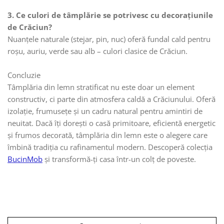
3. Ce culori de tâmplărie se potrivesc cu decorațiunile
de Crăciun?
Nuanțele naturale (stejar, pin, nuc) oferă fundal cald pentru
roșu, auriu, verde sau alb – culori clasice de Crăciun.
Concluzie
Tâmplăria din lemn stratificat nu este doar un element
constructiv, ci parte din atmosfera caldă a Crăciunului. Oferă
izolație, frumusețe și un cadru natural pentru amintiri de
neuitat. Dacă îți dorești o casă primitoare, eficientă energetic
și frumos decorată, tâmplăria din lemn este o alegere care
îmbină tradiția cu rafinamentul modern. Descoperă colecția
BucinMob
și transformă-ți casa într-un colț de poveste.