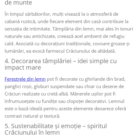
de munte
În timpul sărbătorilor, mulți visează la o atmosferă de
cabană rustică, unde fiecare element din casă contribuie la
senzația de intimitate. Tâmplăria din lemn, mai ales în tonuri
naturale sau antichizate, creează acel ambient de refugiu
cald. Asociată cu decorațiuni tradiționale, covoare groase și
lumânări, ea evocă farmecul Crăciunului de altădată.
4. Decorarea tâmplăriei – idei simple cu
impact mare
Ferestrele din lemn
pot fi decorate cu ghirlande din brad,
panglici roșii, globuri suspendate sau chiar cu desene de
Crăciun realizate cu cretă albă. Mânerele ușilor pot fi
înfrumusețate cu fundițe sau clopoței decorativi. Lemnul
este o bază ideală pentru aceste elemente deoarece oferă
contrast natural și textură.
5. Sustenabilitate și emoție – spiritul
Crăciunului în lemn