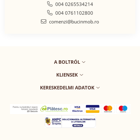
004 0265534214
004 0761102800
comenzi@bucinmob.ro
A BOLTRÓL
KLIENSEK
KERESKEDELMI ADATOK