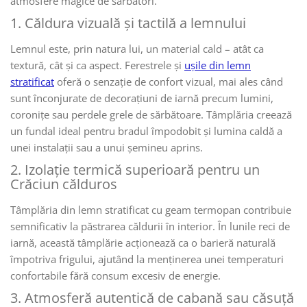
atmosfere magice de sărbători.
1. Căldura vizuală și tactilă a lemnului
Lemnul este, prin natura lui, un material cald – atât ca
textură, cât și ca aspect. Ferestrele și
ușile din lemn
stratificat
oferă o senzație de confort vizual, mai ales când
sunt înconjurate de decorațiuni de iarnă precum lumini,
coronițe sau perdele grele de sărbătoare. Tâmplăria creează
un fundal ideal pentru bradul împodobit și lumina caldă a
unei instalații sau a unui șemineu aprins.
2. Izolație termică superioară pentru un
Crăciun călduros
Tâmplăria din lemn stratificat cu geam termopan contribuie
semnificativ la păstrarea căldurii în interior. În lunile reci de
iarnă, această tâmplărie acționează ca o barieră naturală
împotriva frigului, ajutând la menținerea unei temperaturi
confortabile fără consum excesiv de energie.
3. Atmosferă autentică de cabană sau căsuță