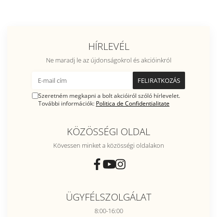
HÍRLEVÉL
Ne maradj le az újdonságokrol és akcióinkról
Szeretném megkapni a bolt akcióiról szóló hírlevelet.
További információk:
Politica de Confidentialitate
KÖZÖSSÉGI OLDAL
Kövessen minket a közösségi oldalakon
ÜGYFÉLSZOLGÁLAT
8:00-16:00