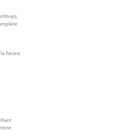
iltrații,
tâmplărie
la fiecare
ifiant
enține