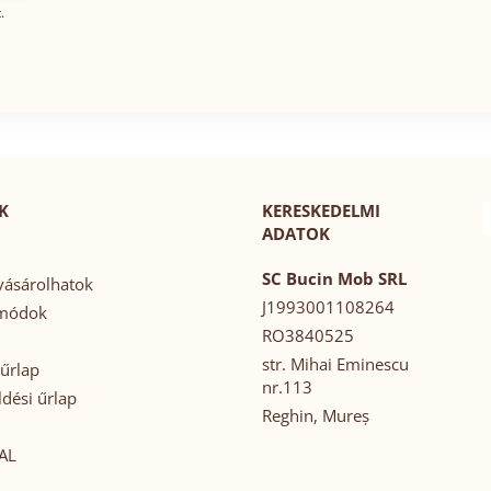
.
K
KERESKEDELMI
ADATOK
SC Bucin Mob SRL
ásárolhatok
J1993001108264
 módok
RO3840525
str. Mihai Eminescu
űrlap
nr.113
ldési űrlap
Reghin, Mureș
AL