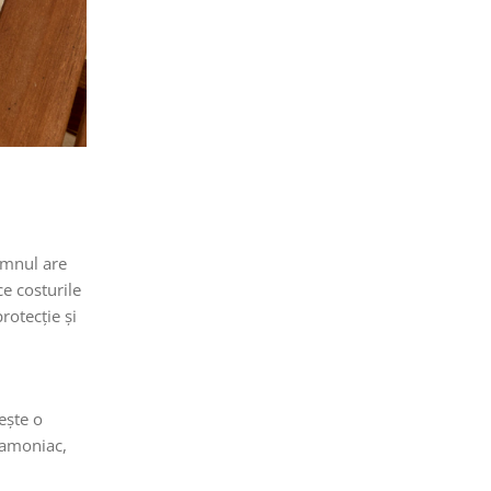
lemnul are
ce costurile
rotecție și
ește o
 amoniac,