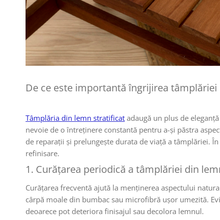
De ce este importantă îngrijirea tâmplăriei
Tâmplăria din lemn stratificat
adaugă un plus de eleganță ș
nevoie de o întreținere constantă pentru a-și păstra aspect
de reparații și prelungește durata de viață a tâmplăriei. În
refinisare.
1. Curățarea periodică a tâmplăriei din lemn
Curățarea frecventă ajută la menținerea aspectului natural
cârpă moale din bumbac sau microfibră ușor umezită. Evită 
deoarece pot deteriora finisajul sau decolora lemnul.