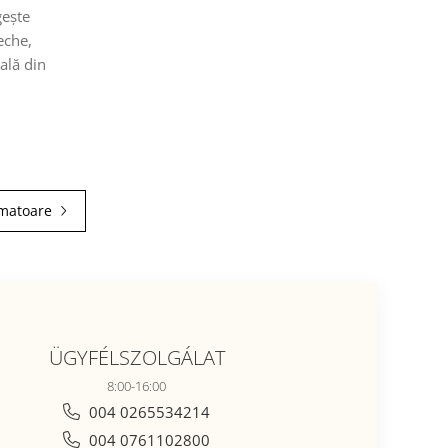
gește
eche,
ală din
rmatoare
ÜGYFÉLSZOLGÁLAT
8:00-16:00
004 0265534214
004 0761102800