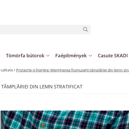
Tömörfa bútorok
Faépítmények
Casute SKADI
calitate /
Protecție și îngrijire: Menținerea frumuseții tâmplăriei din lemn stra
I TÂMPLĂRIEI DIN LEMN STRATIFICAT