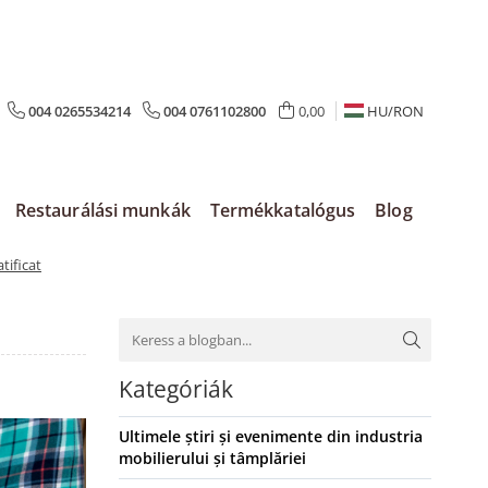
004 0265534214
004 0761102800
0,00
HU/
RON
Restaurálási munkák
Termékkatalógus
Blog
tificat
Kategóriák
Ultimele știri și evenimente din industria
mobilierului și tâmplăriei