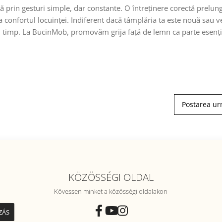
ă prin gesturi simple, dar constante. O întreținere corectă prelun
la confortul locuinței. Indiferent dacă tâmplăria ta este nouă sau v
 în timp. La BucinMob, promovăm grija față de lemn ca parte esenți
Postarea u
KÖZÖSSÉGI OLDAL
Kövessen minket a közösségi oldalakon