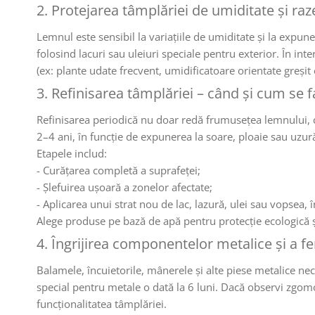
2. Protejarea tâmplăriei de umiditate și raz
Lemnul este sensibil la variațiile de umiditate și la expuner
folosind lacuri sau uleiuri speciale pentru exterior. În in
(ex: plante udate frecvent, umidificatoare orientate greșit e
3. Refinisarea tâmplăriei – când și cum se 
Refinisarea periodică nu doar redă frumusețea lemnului, ci
2–4 ani, în funcție de expunerea la soare, ploaie sau uzur
Etapele includ:
- Curățarea completă a suprafeței;
- Șlefuirea ușoară a zonelor afectate;
- Aplicarea unui strat nou de lac, lazură, ulei sau vopsea, în
Alege produse pe bază de apă pentru protecție ecologică ș
4. Îngrijirea componentelor metalice și a fe
Balamele, încuietorile, mânerele și alte piese metalice nece
special pentru metale o dată la 6 luni. Dacă observi zgomo
funcționalitatea tâmplăriei.