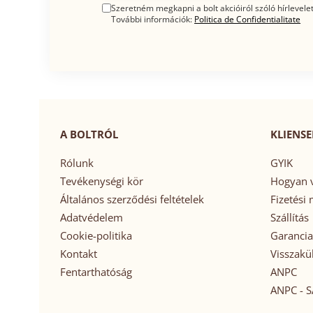
Szeretném megkapni a bolt akcióiról szóló hírlevelet
További információk:
Politica de Confidentialitate
A BOLTRÓL
KLIENSE
Rólunk
GYIK
Tevékenységi kör
Hogyan v
Általános szerződési feltételek
Fizetési
Adatvédelem
Szállítás
Cookie-politika
Garancia
Kontakt
Visszakü
Fentarthatóság
ANPC
ANPC - S