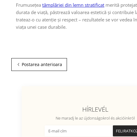
Frumusețea
tâmplăriei din lemn stratificat
merită protejat
durata de viață, păstrează valoarea estetică și contribuie 
trateaz-o cu atenție și respect – rezultatele se vor vedea
viața unei case durabile.
Postarea anterioara
HÍRLEVÉL
Ne maradj le az újdonságokrol és akcióinkról