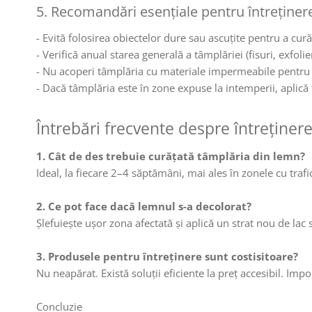
5. Recomandări esențiale pentru întreține
- Evită folosirea obiectelor dure sau ascuțite pentru a cur
- Verifică anual starea generală a tâmplăriei (fisuri, exfolier
- Nu acoperi tâmplăria cu materiale impermeabile pentru pe
- Dacă tâmplăria este în zone expuse la intemperii, aplică
Întrebări frecvente despre întreținere
1. Cât de des trebuie curățată tâmplăria din lemn?
Ideal, la fiecare 2–4 săptămâni, mai ales în zonele cu traf
2. Ce pot face dacă lemnul s-a decolorat?
Șlefuiește ușor zona afectată și aplică un strat nou de lac s
3. Produsele pentru întreținere sunt costisitoare?
Nu neapărat. Există soluții eficiente la preț accesibil. Imp
Concluzie