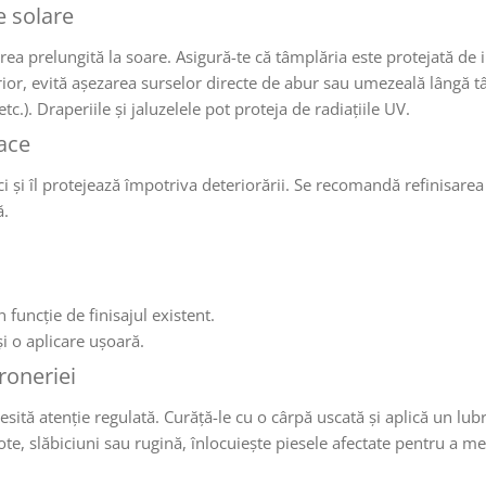
e solare
ea prelungită la soare. Asigură-te că tâmplăria este protejată de inf
terior, evită așezarea surselor directe de abur sau umezeală lângă 
tc.). Draperiile și jaluzelele pot proteja de radiațiile UV.
face
 și îl protejează împotriva deteriorării. Se recomandă refinisarea 
ă.
 funcție de finisajul existent.
i o aplicare ușoară.
roneriei
sită atenție regulată. Curăță-le cu o cârpă uscată și aplică un lubr
te, slăbiciuni sau rugină, înlocuiește piesele afectate pentru a m