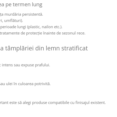
rea pe termen lung
ăța murdăria persistentă.
i, umflături).
rioade lungi (plastic, nailon etc.).
 tratamente de protecție înainte de sezonul rece.
a tâmplăriei din lemn stratificat
ic intens sau expuse prafului.
au ulei în culoarea potrivită.
ortant este să alegi produse compatibile cu finisajul existent.