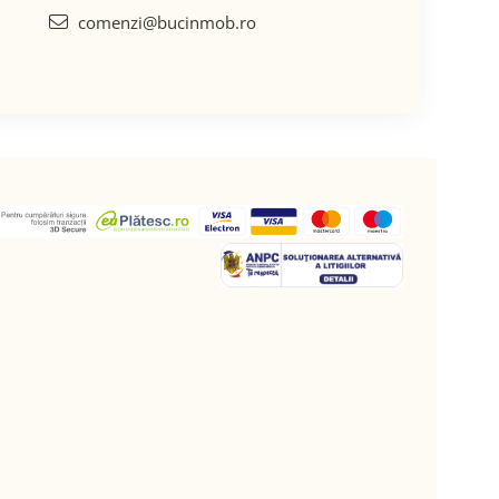
comenzi@bucinmob.ro