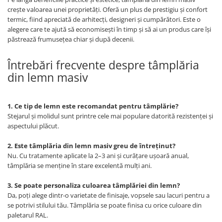
crește valoarea unei proprietăți. Oferă un plus de prestigiu și confort
termic, fiind apreciată de arhitecți, designeri și cumpărători. Este o
alegere care te ajută să economisești în timp și să ai un produs care își
păstrează frumusețea chiar și după decenii.
Întrebări frecvente despre tâmplăria
din lemn masiv
1. Ce tip de lemn este recomandat pentru tâmplărie?
Stejarul și molidul sunt printre cele mai populare datorită rezistenței și
aspectului plăcut.
2. Este tâmplăria din lemn masiv greu de întreținut?
Nu. Cu tratamente aplicate la 2–3 ani și curățare ușoară anual,
tâmplăria se menține în stare excelentă mulți ani.
3. Se poate personaliza culoarea tâmplăriei din lemn?
Da, poți alege dintr-o varietate de finisaje, vopsele sau lacuri pentru a
se potrivi stilului tău. Tâmplăria se poate finisa cu orice culoare din
paletarul RAL.