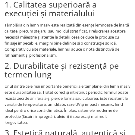
1. Calitatea superioară a
execuției și materialului
Tâmplăria din lemn masiv este realizată din esențe lemnoase de înaltă
calitate, precum stejarul sau molidul stratificat. Prelucrarea acestora
necesită măiestrie și atenție la detalii, ceea ce duce la produse cu
finisaje impecabile, margini bine definite și o construcție solidă.
Comparativ cu alte materiale, lemnul aduce o notă distinctivă de
rafinament și profesionalism.
2. Durabilitate și rezistență pe
termen lung
Unul dintre cele mai importante beneficii ale tâmplăriei din lemn masiv
este durabilitatea sa. Tratat corect și întreținut periodic, lemnul poate
rezista zeci de ani fără a-și pierde forma sau culoarea. Este rezistent la
variații de temperatură, umiditate, raze UV și impact mecanic, fiind
ideal pentru orice zonă climatică. În plus, sistemele moderne de
protecție (lăcuiri, impregnări, uleiuri) îi sporesc și mai mult
longevitatea.
3. Estetică naturală, autentică și