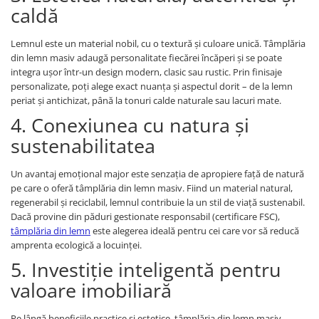
caldă
Lemnul este un material nobil, cu o textură și culoare unică. Tâmplăria
din lemn masiv adaugă personalitate fiecărei încăperi și se poate
integra ușor într-un design modern, clasic sau rustic. Prin finisaje
personalizate, poți alege exact nuanța și aspectul dorit – de la lemn
periat și antichizat, până la tonuri calde naturale sau lacuri mate.
4. Conexiunea cu natura și
sustenabilitatea
Un avantaj emoțional major este senzația de apropiere față de natură
pe care o oferă tâmplăria din lemn masiv. Fiind un material natural,
regenerabil și reciclabil, lemnul contribuie la un stil de viață sustenabil.
Dacă provine din păduri gestionate responsabil (certificare FSC),
tâmplăria din lemn
este alegerea ideală pentru cei care vor să reducă
amprenta ecologică a locuinței.
5. Investiție inteligentă pentru
valoare imobiliară
Pe lângă beneficiile practice și estetice, tâmplăria din lemn masiv