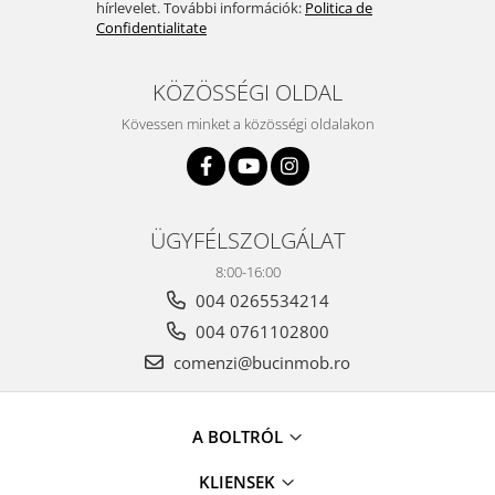
hírlevelet. További információk:
Politica de
Confidentialitate
KÖZÖSSÉGI OLDAL
Kövessen minket a közösségi oldalakon
ÜGYFÉLSZOLGÁLAT
8:00-16:00
004 0265534214
004 0761102800
comenzi@bucinmob.ro
A BOLTRÓL
KLIENSEK