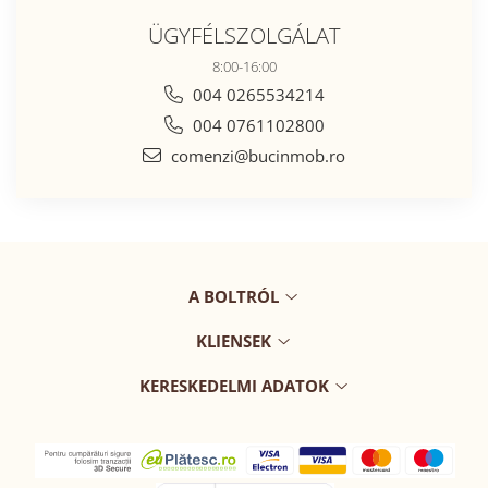
ÜGYFÉLSZOLGÁLAT
8:00-16:00
004 0265534214
004 0761102800
comenzi@bucinmob.ro
A BOLTRÓL
KLIENSEK
KERESKEDELMI ADATOK