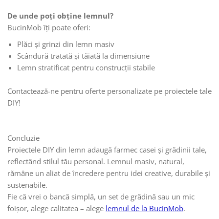
De unde poți obține lemnul?
BucinMob îți poate oferi:
Plăci și grinzi din lemn masiv
Scândură tratată și tăiată la dimensiune
Lemn stratificat pentru construcții stabile
Contactează-ne pentru oferte personalizate pe proiectele tale
DIY!
Concluzie
Proiectele DIY din lemn adaugă farmec casei și grădinii tale,
reflectând stilul tău personal. Lemnul masiv, natural,
rămâne un aliat de încredere pentru idei creative, durabile și
sustenabile.
Fie că vrei o bancă simplă, un set de grădină sau un mic
foișor, alege calitatea – alege
lemnul de la BucinMob
.