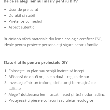
De ce să alegi lemnul masiv pentru DIY?
Ușor de prelucrat
Durabil și stabil
Prietenos cu mediul
Aspect autentic
BucinMob oferă materiale din lemn ecologic certificat FSC,
ideale pentru proiecte personale și sigure pentru familie.
Sfaturi utile pentru proiectele DIY
Folosește un plan sau schiță înainte să începi
Măsoară de două ori, taie o dată – regula de aur
Investește într-un traforaj, slefuitor și bormașină de
calitate
Alege întotdeauna lemn uscat, neted și fără noduri adânci
Protejează-ți piesele cu lacuri sau uleiuri ecologice