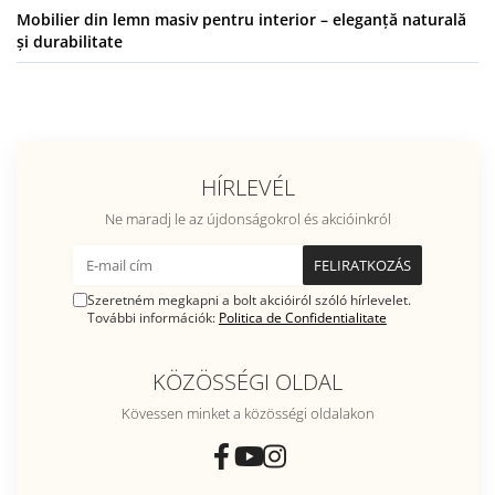
Mobilier din lemn masiv pentru interior – eleganță naturală
și durabilitate
HÍRLEVÉL
Ne maradj le az újdonságokrol és akcióinkról
Szeretném megkapni a bolt akcióiról szóló hírlevelet.
További információk:
Politica de Confidentialitate
KÖZÖSSÉGI OLDAL
Kövessen minket a közösségi oldalakon