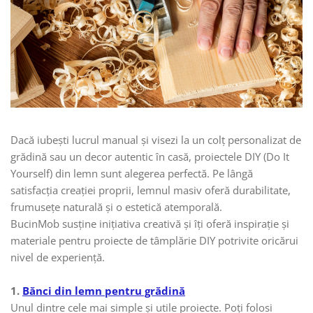
Dacă iubești lucrul manual și visezi la un colț personalizat de
grădină sau un decor autentic în casă, proiectele DIY (Do It
Yourself) din lemn sunt alegerea perfectă. Pe lângă
satisfacția creației proprii, lemnul masiv oferă durabilitate,
frumusețe naturală și o estetică atemporală.
BucinMob susține inițiativa creativă și îți oferă inspirație și
materiale pentru proiecte de tâmplărie DIY potrivite oricărui
nivel de experiență.
1.
Bănci din lemn pentru grădină
Unul dintre cele mai simple și utile proiecte. Poți folosi