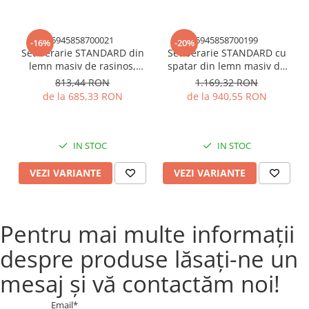
Reghin!
5945858700021
5945858700199
-16%
-20%
Set berarie STANDARD din
Set berarie STANDARD cu
lemn masiv de rasinos,
spatar din lemn masiv de
2200x700 mm pentru terasa
rasinos 220 cm pentru
813,44 RON
1.169,32 RON
sau gradina o masa si doua
terasa sau gradina o masa
de la 685,33 RON
de la 940,55 RON
banci culoare natur
si doua banci cu spatar
culoare natur
IN STOC
IN STOC
VEZI VARIANTE
VEZI VARIANTE
Pentru mai multe informații
despre produse lăsați-ne un
mesaj și vă contactăm noi!
Email*