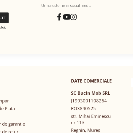
Urmareste-ne in social media
lui.
DATE COMERCIALE
SC Bucin Mob SRL
mpar
J1993001108264
e Plata
RO3840525
str. Mihai Eminescu
nr.113
 de garantie
Reghin, Mureș
 de retur