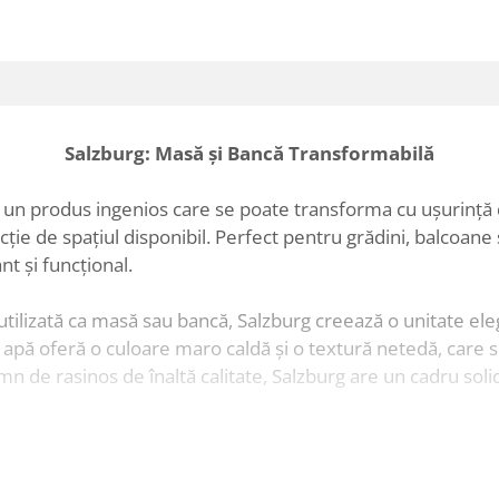
Salzburg: Masă și Bancă Transformabilă
 un produs ingenios care se poate transforma cu ușurință 
uncție de spațiul disponibil. Perfect pentru grădini, balcoa
nt și funcțional.
tilizată ca masă sau bancă, Salzburg creează o unitate elega
e apă oferă o culoare maro caldă și o textură netedă, care 
mn de rasinos de înaltă calitate, Salzburg are un cadru sol