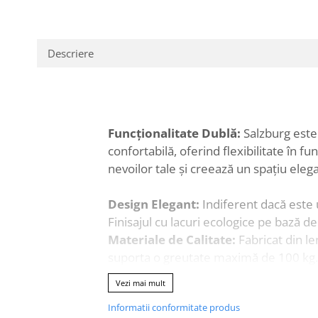
pe
Facebook
Descriere
Funcționalitate Dublă:
Salzburg este
confortabilă, oferind flexibilitate în f
nevoilor tale și creează un spațiu elega
Design Elegant:
Indiferent dacă este u
Finisajul cu lacuri ecologice pe bază d
Materiale de Calitate:
Fabricat din le
suporta o greutate maximă de 100 kg.
Vezi mai mult
Dimensiuni:
Informatii conformitate produs
Lungime ca masă: 1950 mm