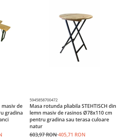
5945858700472
594585
n masiv de
Masa rotunda pliabila STEHTISCH din
Masa 
u gradina
lemn masiv de rasinos Ø78x110 cm
pentr
anci
pentru gradina sau terasa culoare
natur
natur
671,
N
603,97 RON
405,71 RON