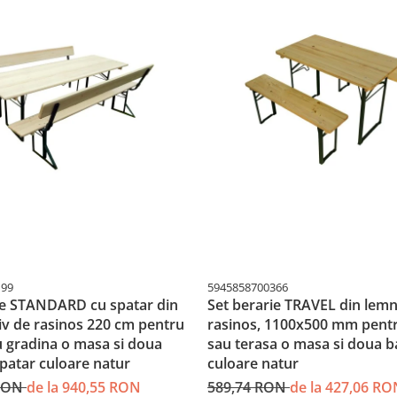
199
5945858700366
ie STANDARD cu spatar din
Set berarie TRAVEL din lem
v de rasinos 220 cm pentru
rasinos, 1100x500 mm pentr
u gradina o masa si doua
sau terasa o masa si doua b
spatar culoare natur
culoare natur
 RON
de la 940,55 RON
589,74 RON
de la 427,06 RO