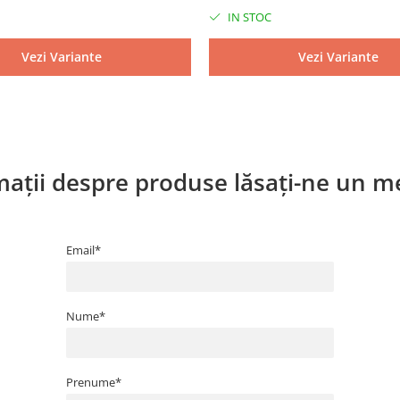
IN STOC
Vezi Variante
Vezi Variante
ații despre produse lăsați-ne un me
Email*
Nume*
Prenume*