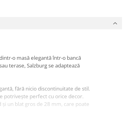
dintr-o masă elegantă într-o bancă
ne sau terase, Salzburg se adaptează
ntă, fără nicio discontinuitate de stil.
se potrivește perfect cu orice decor.
id și un blat gros de 28 mm, care poate