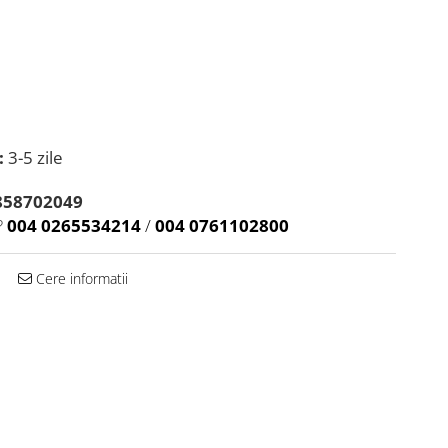
:
3-5 zile
858702049
?
004 0265534214
/
004 0761102800
Cere informatii