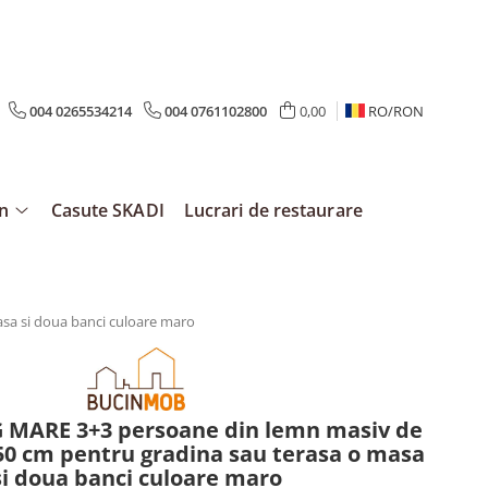
004 0265534214
004 0761102800
0,00
RO/
RON
mn
Casute SKADI
Lucrari de restaurare
sa si doua banci culoare maro
 MARE 3+3 persoane din lemn masiv de
50 cm pentru gradina sau terasa o masa
si doua banci culoare maro