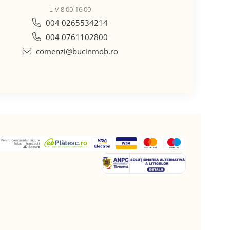
L-V 8:00-16:00
004 0265534214
004 0761102800
comenzi@bucinmob.ro