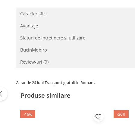
Lățime ca masă: 1500 mm
Lungime ca bancă: 1950 mm
Lățime ca bancă: 725 mm
Caracteristici
Înălțime masă/bancă: 760 mm/820 mm
Avantaje
Livrare și Asamblare:
Produsul este l
Sfaturi de intretinere si utilizare
incluse.
BucinMob.ro
Salzburg - Soluția perfectă pentru a
Review-uri
(0)
Garantie 24 luni Transport gratuit in Romania
Produse similare
-16%
-20%