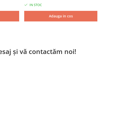
IN STOC
IN 
Adauga in cos
saj și vă contactăm noi!