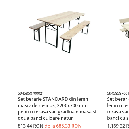
5945858700021
5945858700
Set berarie STANDARD din lemn
Set berar
masiv de rasinos, 2200x700 mm
lemn masi
pentru terasa sau gradina o masa si
terasa sa
doua banci culoare natur
banci cu 
813,44 RON
de la 685,33 RON
1.169,32