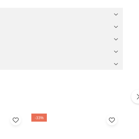
te facilă, urmând instrucțiunile
onal în aer liber!
-33%
-12