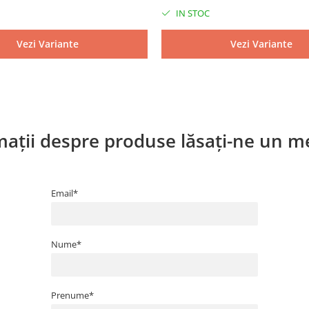
IN STOC
Vezi Variante
Vezi Variante
ații despre produse lăsați-ne un me
Email*
Nume*
Prenume*