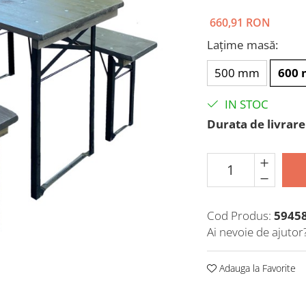
660,91 RON
Lațime masă
:
500 mm
600
IN STOC
Durata de livrare
Cod Produs:
5945
Ai nevoie de ajutor
Adauga la Favorite