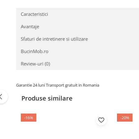
Transformă-ți grădina într-un paradis v
Caracteristici
Avantaje
Sfaturi de intretinere si utilizare
BucinMob.ro
Review-uri
(0)
Garantie 24 luni Transport gratuit in Romania
Produse similare
-16%
-20%