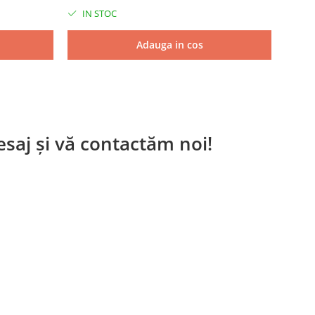
IN STOC
IN 
Adauga in cos
saj și vă contactăm noi!