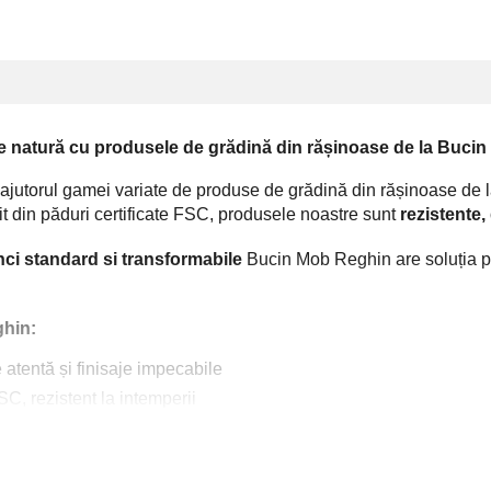
e natură cu produsele de grădină din rășinoase de la Buci
ajutorul gamei variate de produse de grădină din rășinoase de
t din păduri certificate FSC, produsele noastre sunt
rezistente,
ci standard si transformabile
Bucin Mob Reghin are soluția per
ghin:
atentă și finisaje impecabile
SC, rezistent la intemperii
ru a satisface toate nevoile
tor, accesibile pentru toate bugetele