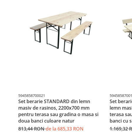
5945858700021
5945858700
Set berarie STANDARD din lemn
Set berar
masiv de rasinos, 2200x700 mm
lemn masi
pentru terasa sau gradina o masa si
terasa sa
doua banci culoare natur
banci cu 
813,44 RON
de la 685,33 RON
1.169,32