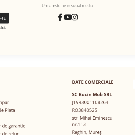
Urmareste-ne in social media
lui.
DATE COMERCIALE
SC Bucin Mob SRL
mpar
J1993001108264
e Plata
RO3840525
str. Mihai Eminescu
nr.113
 de garantie
Reghin, Mureș
 de retur