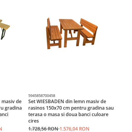
5945858700458
594585
n masiv de
Set WIESBADEN din lemn masiv de
Set b
u gradina
rasinos 150x70 cm pentru gradina sau
de ra
anci
terasa o masa si doua banci culoare
sau t
cires
culoa
N
1.728,56 RON
1.576,04 RON
1.07