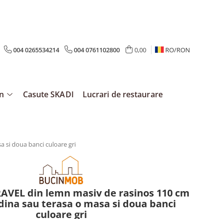
004 0265534214
004 0761102800
0,00
RO/
RON
mn
Casute SKADI
Lucrari de restaurare
 si doua banci culoare gri
RAVEL din lemn masiv de rasinos 110 cm
dina sau terasa o masa si doua banci
culoare gri