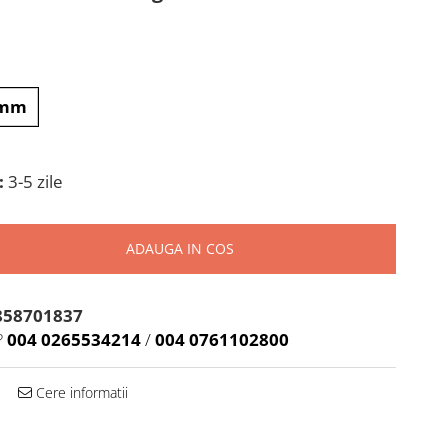
 mm
:
3-5 zile
ADAUGA IN COS
858701837
?
004 0265534214
/
004 0761102800
Cere informatii