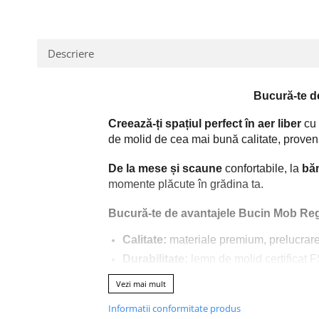
pe
Facebook
Descriere
Bucură-te d
Creează-ți spațiul perfect în aer liber
cu 
de molid de cea mai bună calitate, proveni
De la mese și scaune
confortabile, la
băn
momente plăcute în grădina ta.
Bucură-te de avantajele Bucin Mob Re
Calitate:
materiale premium, prelucrare 
Durabilitate:
lemn de molid certificat F
Varietate:
o gamă largă de produse pent
Vezi mai mult
Prețuri competitive:
prețuri de producă
Informatii conformitate produs