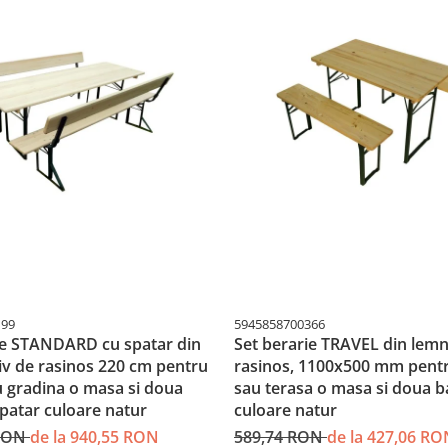
199
5945858700366
ie STANDARD cu spatar din
Set berarie TRAVEL din lem
v de rasinos 220 cm pentru
rasinos, 1100x500 mm pentr
u gradina o masa si doua
sau terasa o masa si doua b
spatar culoare natur
culoare natur
 RON
de la 940,55 RON
589,74 RON
de la 427,06 RO