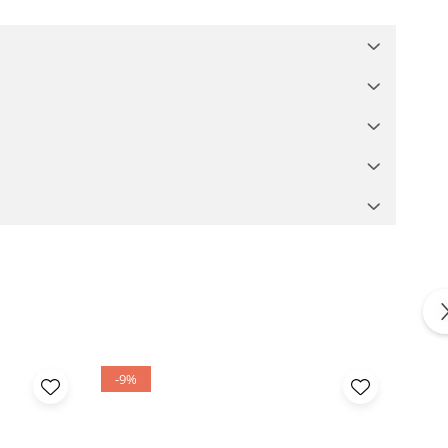
-9%
-8%