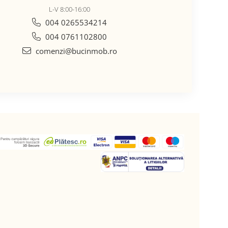
L-V 8:00-16:00
004 0265534214
004 0761102800
comenzi@bucinmob.ro