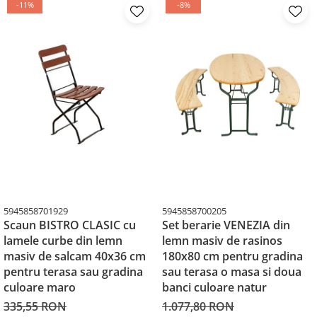
-11%
-8%
5945858701929
5945858700205
Scaun BISTRO CLASIC cu
Set berarie VENEZIA din
lamele curbe din lemn
lemn masiv de rasinos
masiv de salcam 40x36 cm
180x80 cm pentru gradina
pentru terasa sau gradina
sau terasa o masa si doua
culoare maro
banci culoare natur
335,55 RON
1.077,80 RON