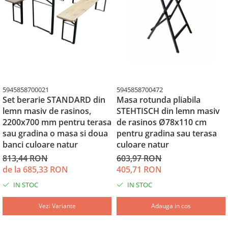
5945858700021
5945858700472
Set berarie STANDARD din
Masa rotunda pliabila
lemn masiv de rasinos,
STEHTISCH din lemn masiv
2200x700 mm pentru terasa
de rasinos Ø78x110 cm
sau gradina o masa si doua
pentru gradina sau terasa
banci culoare natur
culoare natur
813,44 RON
603,97 RON
de la 685,33 RON
405,71 RON
IN STOC
IN STOC
Vezi Variante
Adauga in cos