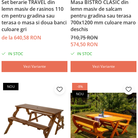
Set berarie TRAVEL din
Masa BISTRO CLASIC din
lemn masiv de rasinos 110
lemn masiv de salcam
cm pentru gradina sau
pentru gradina sau terasa
terasa o masa si doua banci
700x1200 mm culoare maro
culoare gri
deschis
de la 640,58 RON
710,75 RON
574,50 RON
IN STOC
IN STOC
Vezi Variante
Vezi Variante
NOU
-8%
NOU