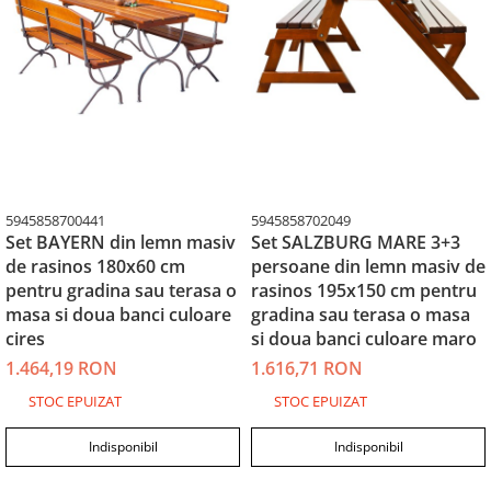
5945858700441
5945858702049
Set BAYERN din lemn masiv
Set SALZBURG MARE 3+3
de rasinos 180x60 cm
persoane din lemn masiv de
pentru gradina sau terasa o
rasinos 195x150 cm pentru
masa si doua banci culoare
gradina sau terasa o masa
cires
si doua banci culoare maro
1.464,19 RON
1.616,71 RON
STOC EPUIZAT
STOC EPUIZAT
Indisponibil
Indisponibil