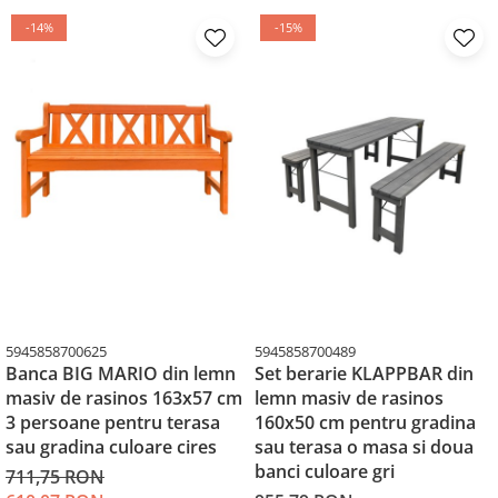
-14%
-15%
5945858700625
5945858700489
Banca BIG MARIO din lemn
Set berarie KLAPPBAR din
masiv de rasinos 163x57 cm
lemn masiv de rasinos
3 persoane pentru terasa
160x50 cm pentru gradina
sau gradina culoare cires
sau terasa o masa si doua
banci culoare gri
711,75 RON