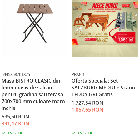
5945858701875
PBM01
Masa BISTRO CLASIC din
Ofertă Specială: Set
lemn masiv de salcam
SALZBURG MEDIU + Scaun
pentru gradina sau terasa
LEDDY GRI Gratis
700x700 mm culoare maro
1.727,54 RON
inchis
1.067,65 RON
635,50 RON
391,47 RON
IN STOC
IN STOC