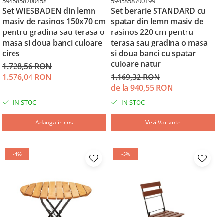
5945858700458
5945858700199
Set WIESBADEN din lemn
Set berarie STANDARD cu
masiv de rasinos 150x70 cm
spatar din lemn masiv de
pentru gradina sau terasa o
rasinos 220 cm pentru
masa si doua banci culoare
terasa sau gradina o masa
cires
si doua banci cu spatar
culoare natur
1.728,56 RON
1.576,04 RON
1.169,32 RON
de la 940,55 RON
IN STOC
IN STOC
Adauga in cos
Vezi Variante
-4%
-5%