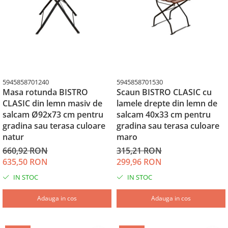
5945858701240
5945858701530
Masa rotunda BISTRO
Scaun BISTRO CLASIC cu
CLASIC din lemn masiv de
lamele drepte din lemn de
salcam Ø92x73 cm pentru
salcam 40x33 cm pentru
gradina sau terasa culoare
gradina sau terasa culoare
natur
maro
660,92 RON
315,21 RON
635,50 RON
299,96 RON
IN STOC
IN STOC
Adauga in cos
Adauga in cos