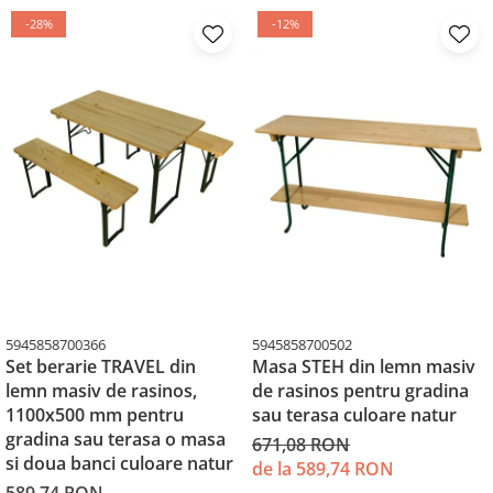
-28%
-12%
5945858700366
5945858700502
Set berarie TRAVEL din
Masa STEH din lemn masiv
lemn masiv de rasinos,
de rasinos pentru gradina
1100x500 mm pentru
sau terasa culoare natur
gradina sau terasa o masa
671,08 RON
si doua banci culoare natur
de la 589,74 RON
589,74 RON