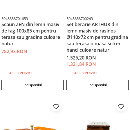
5945858701653
5945858700243
Scaun ZEN din lemn masiv
Set berarie ARTHUR din
de fag 100x85 cm pentru
lemn masiv de rasinos
terasa sau gradina culoare
Ø110x72 cm pentru gradina
natur
sau terasa o masa si trei
banci culoare natur
782,93 RON
1.525,20 RON
1.321,84 RON
STOC EPUIZAT
STOC EPUIZAT
Indisponibil
Indisponibil