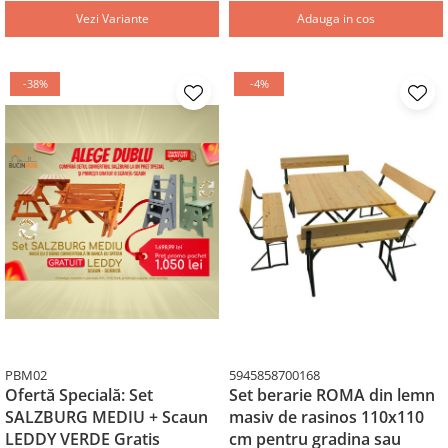
Vezi Variante
Adauga in cos
-38%
-4%
PBM02
5945858700168
Ofertă Specială: Set
Set berarie ROMA din lemn
SALZBURG MEDIU + Scaun
masiv de rasinos 110x110
LEDDY VERDE Gratis
cm pentru gradina sau