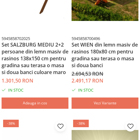
5945858702025
5945858700496
Set SALZBURG MEDIU 2+2
Set WIEN din lemn masiv de
persoane din lemn masiv de
rasinos 180x80 cm pentru
rasinos 138x150 cm pentru
gradina sau terasa o masa
gradina sau terasa o masa
si doua banci
si doua banci culoare maro
2.694,53 RON
1.301,50 RON
2.491,17 RON
IN STOC
IN STOC
Adauga in cos
Vezi Variante
-38%
-38%