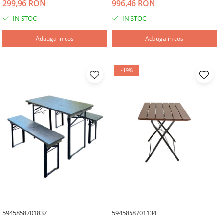
299,96 RON
996,46 RON
IN STOC
IN STOC
Adauga in cos
Adauga in cos
-19%
5945858701837
5945858701134