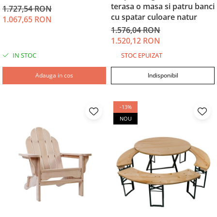
terasa o masa si patru banci
1.727,54 RON
cu spatar culoare natur
1.067,65 RON
1.576,04 RON
1.520,12 RON
IN STOC
STOC EPUIZAT
Adauga in cos
Indisponibil
-13%
NOU