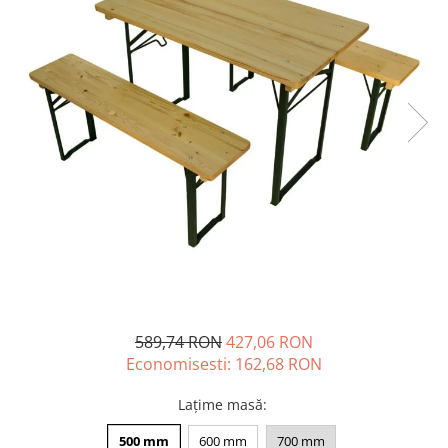
589,74 RON
427,06 RON
Economisesti:
162,68
RON
Lațime masă
:
500 mm
600 mm
700 mm