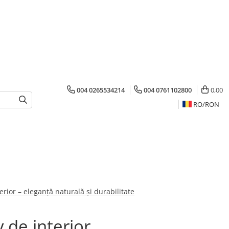
004 0265534214
004 0761102800
0,00
RO/
RON
rior – eleganță naturală și durabilitate
 de interior