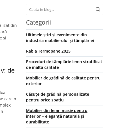
Categorii
lizat din
cară
Ultimele știri și evenimente din
e și
industria mobilierului și tâmplăriei
Rabla Termopane 2025
Proceduri de tâmplărie lemn stratificat
de înaltă calitate
iv: de
Mobilier de grădină de calitate pentru
exterior
doar
Căsuțe de grădină personalizate
pe care o
pentru orice spațiu
omplex
Mobilier din lemn masiv pentru
un
interior – eleganță naturală și
durabilitate