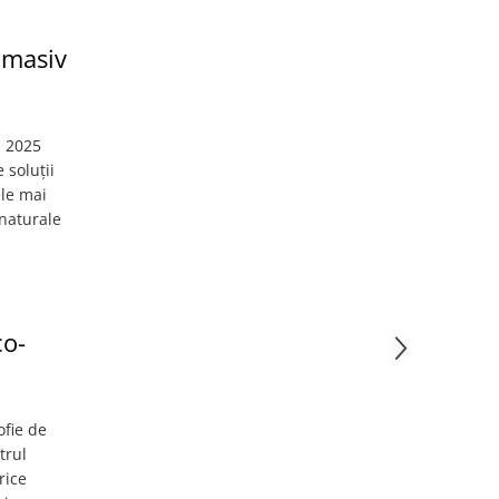
 masiv
i 2025
 soluții
ele mai
naturale
co-
ofie de
trul
rice