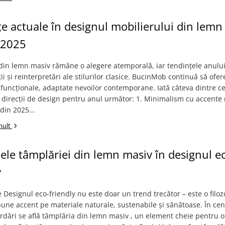
e actuale în designul mobilierului din lemn
 2025
 din lemn masiv rămâne o alegere atemporală, iar tendințele anulu
ii și reinterpretări ale stilurilor clasice. BucinMob continuă să ofere
 funcționale, adaptate nevoilor contemporane. Iată câteva dintre c
direcții de design pentru anul următor: 1. Minimalism cu accente 
din 2025...
mult
ele tâmplăriei din lemn masiv în designul e
y
 Designul eco-friendly nu este doar un trend trecător – este o filoz
pune accent pe materiale naturale, sustenabile și sănătoase. În cen
rdări se află tâmplăria din lemn masiv , un element cheie pentru o