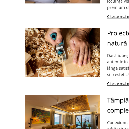
locuință ve
premium di
Citeste mai 
Proiect
natură
Dacă iubeșt
autentic în
lângă satis
și o estetic
Citeste mai 
Tâmplăr
comple
Conexiunea 
arhitectura