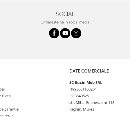
SOCIAL
Urmareste-ne in social media
DATE COMERCIALE
SC Bucin Mob SRL
par
J1993001108264
 Plata
RO3840525
str. Mihai Eminescu nr.113
de garantie
Reghin, Mureș
de retur
L