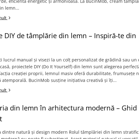
rde, eficientă energetic și armonioasă. La BucinMob, creăm tâmplă
n lemn...
mult
e DIY de tâmplărie din lemn – Inspiră-te din
i lucrul manual și visezi la un colț personalizat de grădină sau un
 casă, proiectele DIY (Do It Yourself) din lemn sunt alegerea perfect
facția creației proprii, lemnul masiv oferă durabilitate, frumusețe 
ă atemporală. BucinMob susține inițiativa creativă și îți...
mult
ia din lemn în arhitectura modernă – Ghid
t
dintre natură și design modern Rolul tâmplăriei din lemn stratific
 modernă nu poate fi subestimat. Acest material natural și versatil