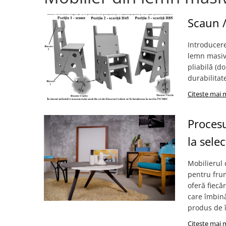
Scaun /
Introducere
lemn masiv 
pliabilă (d
durabilitate
Citeste mai 
Procesu
la sele
Mobilierul 
pentru frum
oferă fiecă
care îmbin
produs de î
Citeste mai 