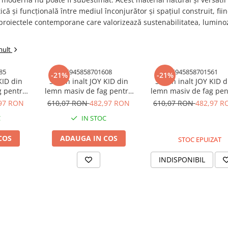
ică și funcțională între mediul înconjurător și spațiul construit, fii
proiectele contemporane care valorizează sustenabilitatea, lumino
mult
85
5945858701608
5945858701561
-21%
-21%
KID din
Scaun inalt JOY KID din
Scaun inalt JOY KID d
g pentru
lemn masiv de fag pentru
lemn masiv de fag pen
culoare
copii 45x62 cm culoare roz
copii 45x62 cm culoare 
97 RON
610,07 RON
482,97 RON
610,07 RON
482,97 R
C
IN STOC
COS
ADAUGA IN COS
STOC EPUIZAT
INDISPONIBIL