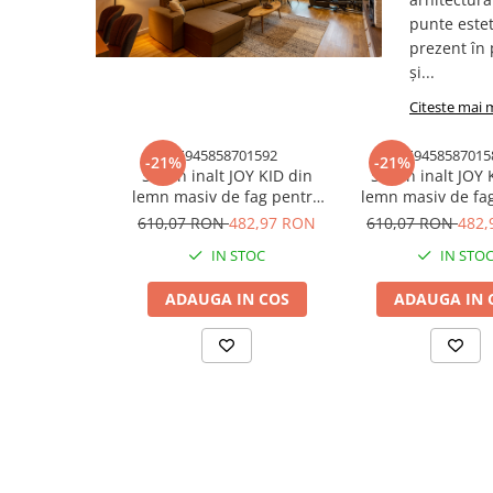
punte estet
prezent în 
și...
Citeste mai 
5945858701592
59458587015
-21%
-21%
Scaun inalt JOY KID din
Scaun inalt JOY 
lemn masiv de fag pentru
lemn masiv de fa
copii 45x62 cm culoare
copii 45x62 cm 
610,07 RON
482,97 RON
610,07 RON
482,
natur
colonial
IN STOC
IN STO
ADAUGA IN COS
ADAUGA IN 