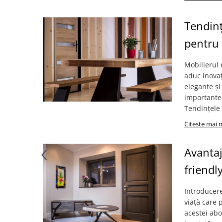
Tendinț
pentru
Mobilierul
aduc inovaț
elegante și
importante 
Tendințele 
Citeste mai 
Avantaj
friendl
Introducere
viață care 
acestei abo