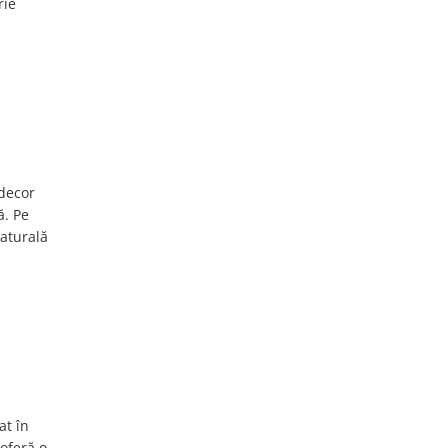
rie
 decor
ă. Pe
naturală
at în
 oferă o