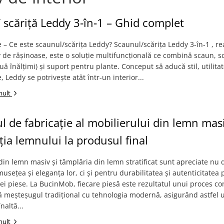
 scăriță Leddy 3‑în‑1 – Ghid complet
 – Ce este scaunul/scărița Leddy? Scaunul/scărița Leddy 3‑în‑1 , rea
de rășinoase, este o soluție multifuncțională ce combină scaun, s
ouă înălțimi) și suport pentru plante. Conceput să aducă stil, utilitat
, Leddy se potrivește atât într-un interior...
mult
l de fabricație al mobilierului din lemn mas
cția lemnului la produsul final
din lemn masiv și tâmplăria din lemn stratificat sunt apreciate nu 
usețea și eleganța lor, ci și pentru durabilitatea și autenticitatea 
rei piese. La BucinMob, fiecare piesă este rezultatul unui proces c
ă meșteșugul tradițional cu tehnologia modernă, asigurând astfel 
naltă...
mult