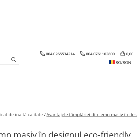
004 0265534214
004 0761102800
0,00
RO/
RON
cat de înaltă calitate /
Avantajele tâmplăriei din lemn masiv în des
emn masiv în designul eco-friendly