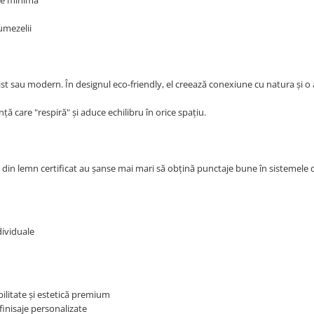
ere minimă
umezelii
list sau modern. În designul eco-friendly, el creează conexiune cu natura și 
 care "respiră" și aduce echilibru în orice spațiu.
e din lemn certificat au șanse mai mari să obțină punctaje bune în sistemele 
dividuale
bilitate și estetică premium
finisaje personalizate