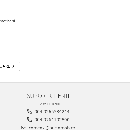
tetice și
TOARE
SUPORT CLIENTI
L-V 8:00-16:00
004 0265534214
004 0761102800
comenzi@bucinmob.ro