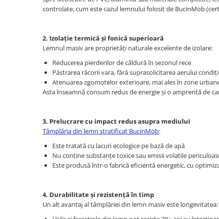
controlate, cum este cazul lemnului folosit de BucinMob (certif
2. Izolație termică și fonică superioară
Lemnul masiv are proprietăți naturale excelente de izolare:
Reducerea pierderilor de căldură în sezonul rece
Păstrarea răcorii vara, fără suprasolicitarea aerului condiț
Atenuarea zgomotelor exterioare, mai ales în zone urban
Asta înseamnă consum redus de energie și o amprentă de ca
3. Prelucrare cu impact redus asupra mediului
Tâmplăria din lemn stratificat BucinMob
:
Este tratată cu lacuri ecologice pe bază de apă
Nu conține substanțe toxice sau emisii volatile periculoas
Este produsă într-o fabrică eficientă energetic, cu optimiz
4. Durabilitate și rezistență în timp
Un alt avantaj al tâmplăriei din lemn masiv este longevitatea: