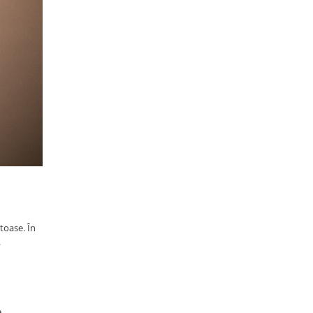
toase. În
.
e