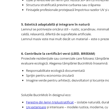
Ușile și ferestrele din lemn pot rezista 30+ ani cu întrețin
Structura stratificată previne curbarea sau crăparea
Finisajele profesionale protejează împotriva razelor UV și 
5. Estetică adaptabilă și integrare în natură
Lemnul se potrivește oricărui stil – rustic, scandinav, minima
caldă, relaxantă, diferită de suprafețele artificiale.
Lemnul masiv este mai mult decât un material – este o prezență
6. Contribuie la certificări verzi (LEED, BREEAM)
Proiectele rezidențiale sau comerciale care folosesc tâmplări
evaluare ecologică. Alegerea tâmplăriei BucinMob înseamnă:
Responsabilitate ecologică documentată
Sprijin pentru economia circulară
Imagine verde pentru arhitecți, dezvoltatori și locuințe in
Soluțiile BucinMob în designul eco:
Ferestre din lemn triplustratificat
– izolație naturală, dura
Uși exterioare
și interioare – modele rustice, moderne, cu 