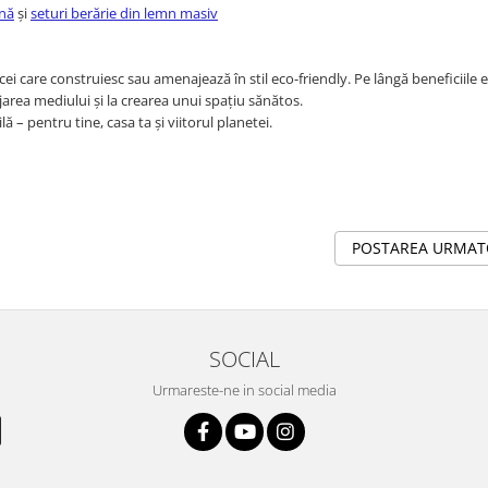
ină
și
seturi berărie din lemn masiv
i care construiesc sau amenajează în stil eco-friendly. Pe lângă beneficiile es
jarea mediului și la crearea unui spațiu sănătos.
ă – pentru tine, casa ta și viitorul planetei.
POSTAREA URMA
SOCIAL
Urmareste-ne in social media