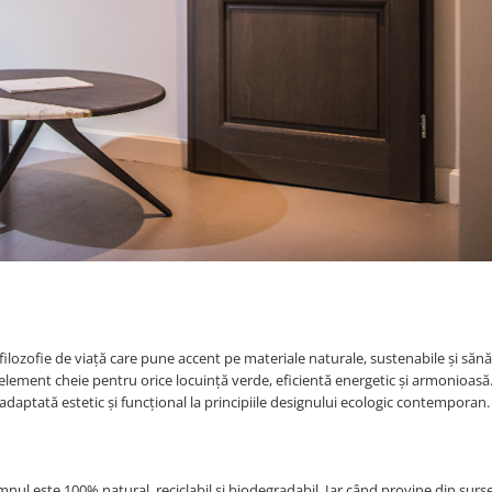
filozofie de viață care pune accent pe materiale naturale, sustenabile și sănă
 element cheie pentru orice locuință verde, eficientă energetic și armonioasă
aptată estetic și funcțional la principiile designului ecologic contemporan.
l
ul este 100% natural, reciclabil și biodegradabil. Iar când provine din surs