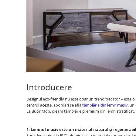
Introducere
Designul eco-friendly nu este doar un trend trecător – este o 
centrul acestei abordări se află
tâmplăria din lemn masiv
, un
La BucinMob, creăm tâmplărie premium din lemn stratificat, ad
1. Lemnul masiv este un material natural și regenerabi
Spre deosebire de PVC, aluminiu sau materiale compozite, lemn