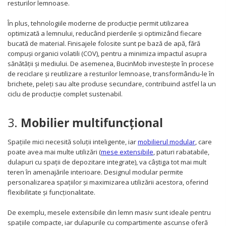
resturilor lemnoase.
În plus, tehnologiile moderne de producție permit utilizarea
optimizată a lemnului, reducând pierderile și optimizând fiecare
bucată de material. Finisajele folosite sunt pe bază de apă, fără
compuși organici volatili (COV), pentru a minimiza impactul asupra
sănătății și mediului. De asemenea, BucinMob investește în procese
de reciclare și reutilizare a resturilor lemnoase, transformându-le în
brichete, peleți sau alte produse secundare, contribuind astfel la un
ciclu de producție complet sustenabil.
3.
Mobilier multifuncțional
Spațiile mici necesită soluții inteligente, iar
mobilierul modular
, care
poate avea mai multe utilizări (
mese extensibile
, paturi rabatabile,
dulapuri cu spații de depozitare integrate), va câștiga tot mai mult
teren în amenajările interioare. Designul modular permite
personalizarea spațiilor și maximizarea utilizării acestora, oferind
flexibilitate și funcționalitate.
De exemplu, mesele extensibile din lemn masiv sunt ideale pentru
spațiile compacte, iar dulapurile cu compartimente ascunse oferă