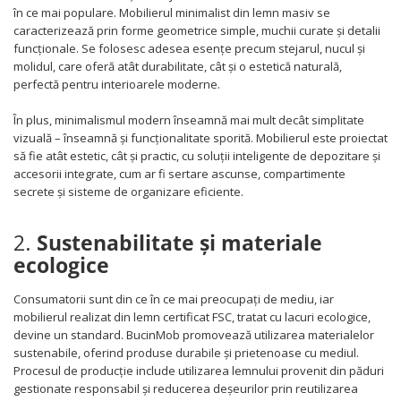
în ce mai populare. Mobilierul minimalist din lemn masiv se
caracterizează prin forme geometrice simple, muchii curate și detalii
funcționale. Se folosesc adesea esențe precum stejarul, nucul și
molidul, care oferă atât durabilitate, cât și o estetică naturală,
perfectă pentru interioarele moderne.
În plus, minimalismul modern înseamnă mai mult decât simplitate
vizuală – înseamnă și funcționalitate sporită. Mobilierul este proiectat
să fie atât estetic, cât și practic, cu soluții inteligente de depozitare și
accesorii integrate, cum ar fi sertare ascunse, compartimente
secrete și sisteme de organizare eficiente.
2.
Sustenabilitate și materiale
ecologice
Consumatorii sunt din ce în ce mai preocupați de mediu, iar
mobilierul realizat din lemn certificat FSC, tratat cu lacuri ecologice,
devine un standard. BucinMob promovează utilizarea materialelor
sustenabile, oferind produse durabile și prietenoase cu mediul.
Procesul de producție include utilizarea lemnului provenit din păduri
gestionate responsabil și reducerea deșeurilor prin reutilizarea