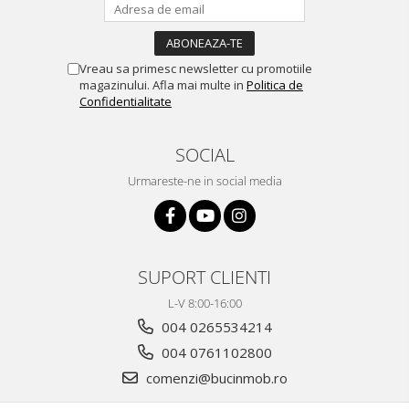
Vreau sa primesc newsletter cu promotiile
magazinului. Afla mai multe in
Politica de
Confidentialitate
SOCIAL
Urmareste-ne in social media
SUPORT CLIENTI
L-V 8:00-16:00
004 0265534214
004 0761102800
comenzi@bucinmob.ro