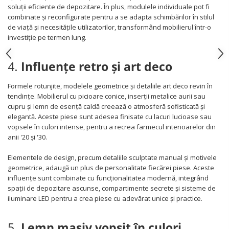
soluții eficiente de depozitare. În plus, modulele individuale pot fi
combinate și reconfigurate pentru a se adapta schimbărilor în stilul
de viață și necesitățile utilizatorilor, transformând mobilierul într-o
investiție pe termen lung.
4.
Influențe retro și art deco
Formele rotunjite, modelele geometrice și detaliile art deco revin în
tendințe. Mobilierul cu picioare conice, inserții metalice aurii sau
cupru și lemn de esență caldă creează o atmosferă sofisticată și
elegantă. Aceste piese sunt adesea finisate cu lacuri lucioase sau
vopsele în culori intense, pentru a recrea farmecul interioarelor din
anii '20 și '30.
Elementele de design, precum detaliile sculptate manual și motivele
geometrice, adaugă un plus de personalitate fiecărei piese. Aceste
influențe sunt combinate cu funcționalitatea modernă, integrând
spații de depozitare ascunse, compartimente secrete și sisteme de
iluminare LED pentru a crea piese cu adevărat unice și practice.
5.
Lemn masiv vopsit în culori