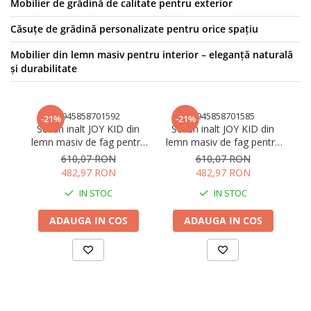
Mobilier de grădină de calitate pentru exterior
Căsuțe de grădină personalizate pentru orice spațiu
Mobilier din lemn masiv pentru interior – eleganță naturală
și durabilitate
5945858701592
5945858701585
-21%
-21%
Scaun inalt JOY KID din
Scaun inalt JOY KID din
S
lemn masiv de fag pentru
lemn masiv de fag pentru
le
copii 45x62 cm culoare
copii 45x62 cm culoare
co
610,07 RON
610,07 RON
natur
colonial
482,97 RON
482,97 RON
IN STOC
IN STOC
ADAUGA IN COS
ADAUGA IN COS