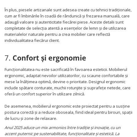
În plus, piesele artizanale sunt adesea create cu tehnici tradiționale,
cum ar fi îmbinările în coadă de rândunică și frezarea manuală, care
adaugă valoare și autenticitate fiecărei piese. Aceste detalii sunt
completate de selecția atentă a esențelor de lemn și de utilizarea
materialelor naturale pentru a crea mobilier care reflectă
individualitatea fiecărui client.
7.
Confort și ergonomie
Funcționalitatea nu este sacrificată în favoarea esteticii. Mobilierul
ergonomic, adaptat nevoilor utilizatorilor, cu scaune confortabile și
mese la înălțimea optimă, devine o prioritate. Designul ergonomic
include spătare conturate, muchii rotunjite și suprafețe netede, care
oferă un confort superior în utilizare zilnică.
De asemenea, mobilierul ergonomic este proiectat pentru a susține
postura corectă și a reduce oboseala, fiind ideal pentru birouri, spații
de lucru și zone de relaxare.
Anul 2025 aduce un mix armonios între tradiție și inovație, cu un
accent puternic pe sustenabilitate, funcționalitate și estetică. La