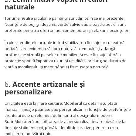
naturale
Tonurile neutre și culorile pământii sunt din ce în ce mai prezente.
Nuanțele de bej, gri deschis, verde salvie sau albastru petrol sunt
preferate pentru a oferi un aer contemporan și relaxant locuințelor.
În plus, tendințele actuale includ și utilizarea finisajelor cu textură
periată, care evidențiază fibra naturală a lemnului și adaugă
profunzime vizuală pieselor de mobilier. Aceste finisaje oferă o
protecție sporită împotriva uzurii și umidității, prelungind durata de
viață a mobilierului și menținându-i frumusețea naturală.
6.
Accente artizanale și
personalizare
Unicitatea este la mare căutare. Mobilierul cu detalii sculptate
manual, finisaje patinate sau personalizări în funcție de preferințele
clientului este un element definitoriu al designului modern.
BucinMob oferă posibilitatea de a personaliza fiecare piesă, de la
finisaje și dimensiuni, până la detalii decorative, pentru a crea
mobilier cu adevărat unic.