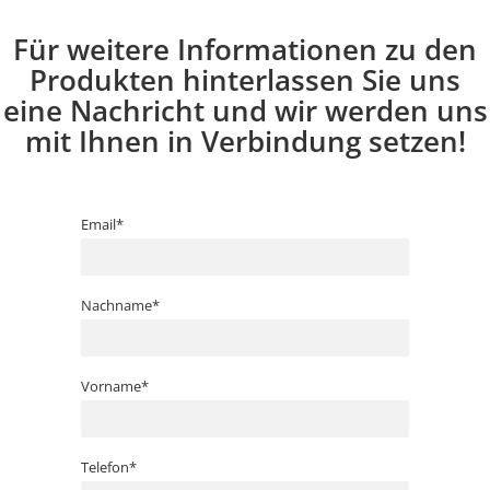
Hocker, eine intelligente Investition in
Funktionalität, Haltbarkeit und
Für weitere Informationen zu den
elegantes Design.
Produkten hinterlassen Sie uns
Bestellen Sie jetzt und entdecken
eine Nachricht und wir werden uns
Sie die Vielseitigkeit und Schönheit
des LEDDY Stufenhockers!
mit Ihnen in Verbindung setzen!
Email*
Nachname*
Vorname*
Telefon*