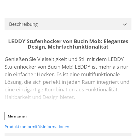
Beschreibung
LEDDY Stufenhocker von Bucin Mob: Elegantes
Design, Mehrfachfunktionalität
Genießen Sie Vielseitigkeit und Stil mit dem LEDDY
Stufenhocker von Bucin Mob! LEDDY ist mehr als nur
ein einfacher Hocker. Es ist eine multifunktionale
Lösung, die sich perfekt in jeden Raum integriert und
eine einzigartige Kombination aus Funktionalität,
Haltbarkeit und Design bietet.
Hauptmerkmale:
Mehr sehen
3-in-1: Kann als Leiter (zwei Höhen),
Produktkonformitätsinformationen
Stuhl oder Pflanzenständer