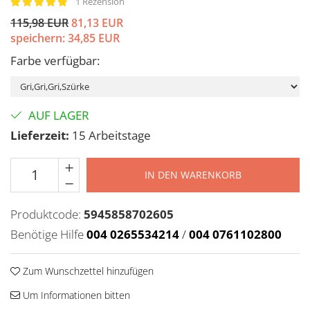
1 Rezension
115,98 EUR
81,13 EUR
speichern:
34,85
EUR
Farbe verfügbar
:
AUF LAGER
Lieferzeit:
15 Arbeitstage
IN DEN WARENKORB
Produktcode:
5945858702605
Benötige Hilfe
004 0265534214
/
004 0761102800
Zum Wunschzettel hinzufügen
Um Informationen bitten