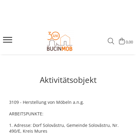
HOLZPRODUKTE AUS MASSIVHOLZ STAB- SCHICHTHOLZVERLEIMT
GARTENMÖBEL AUS MASSIVHOLZ
MASSIVHOLZMÖBEL für den Innenbereich
GARTENHÄUSER AUS MASSIVHOLZ
Außenturen
Gartensets
Wohnzimmertische
Gartenpavillons
0,00
Holzläden aus Massivholz
Gartenbänke
Wohnzimmerbänke
Gerätehäuser
Fenster
Gartentische
Kommoden - Sideboards
Innentüren aus Massivholz
Gartenstühle
Kindermöbel
Couchtische - Beistelltische
Aktivitätsobjekt
Wohnzimmerstühle
3109 - Herstellung von Möbeln a.n.g.
ARBEITSPUNKTE:
1. Adresse: Dorf Solovăstru, Gemeinde Solovăstru, Nr.
490/E, Kreis Mures