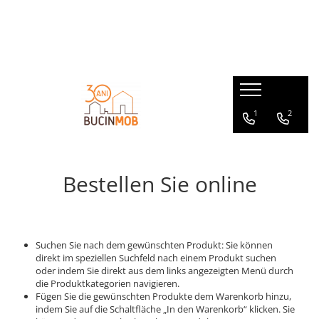
HOLZPRODUKTE AUS MASSIVHOLZ STAB- SCHICHTHOLZVERLEIMT
GARTENMÖBEL AUS MASSIVHOLZ
MASSIVHOLZMÖBEL für den Innenbereich
GARTENHÄUSER AUS MASSIVHOLZ
Außenturen
Gartensets
Wohnzimmertische
Gartenpavillons
Holzläden aus Massivholz
Gartenbänke
Wohnzimmerbänke
Gerätehäuser
1
2
Fenster
Gartentische
Kommoden - Sideboards
Innentüren aus Massivholz
Gartenstühle
Kindermöbel
Couchtische - Beistelltische
Bestellen Sie online
Wohnzimmerstühle
Suchen Sie nach dem gewünschten Produkt: Sie können
direkt im speziellen Suchfeld nach einem Produkt suchen
oder indem Sie direkt aus dem links angezeigten Menü durch
die Produktkategorien navigieren.
Fügen Sie die gewünschten Produkte dem Warenkorb hinzu,
indem Sie auf die Schaltfläche „In den Warenkorb“ klicken. Sie