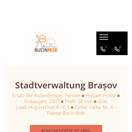
HOLZPRODUKTE AUS MASSIVHOLZ STAB- SCHICHTHOLZVERLEIMT
GARTENMÖBEL AUS MASSIVHOLZ
MASSIVHOLZMÖBEL für den Innenbereich
GARTENHÄUSER AUS MASSIVHOLZ
Außenturen
Gartensets
Wohnzimmertische
Gartenpavillons
Holzläden aus Massivholz
Gartenbänke
Wohnzimmerbänke
Gerätehäuser
1
2
Fenster
Gartentische
Kommoden - Sideboards
Innentüren aus Massivholz
Gartenstühle
Kindermöbel
Couchtische - Beistelltische
Wohnzimmerstühle
Stadtverwaltung Brașov
Ersatz der Außenfenster: Fenster ■ Holzart: Fichte ■
Einbaujahr: 2007 ■ Profil: 68 mm ■ Glas:
LowE+Argon+Float 4-16-4 ■ Farbe: Farbe Nr. 4 –
Paletar Bucin Mob
KONTAKTIEREN SIE UNS!