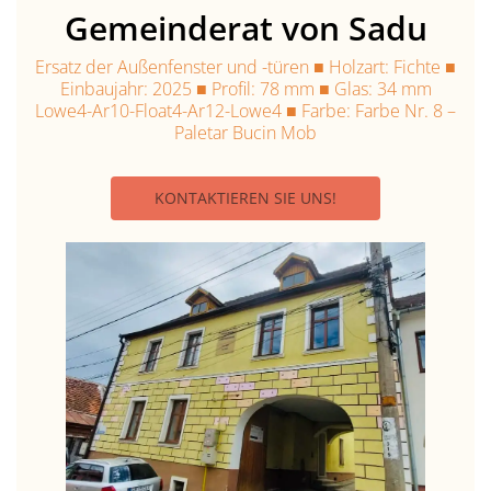
Gemeinderat von Sadu
Ersatz der Außenfenster und -türen ■ Holzart: Fichte ■
Einbaujahr: 2025 ■ Profil: 78 mm ■ Glas: 34 mm
Lowe4-Ar10-Float4-Ar12-Lowe4 ■ Farbe: Farbe Nr. 8 –
Paletar Bucin Mob
KONTAKTIEREN SIE UNS!