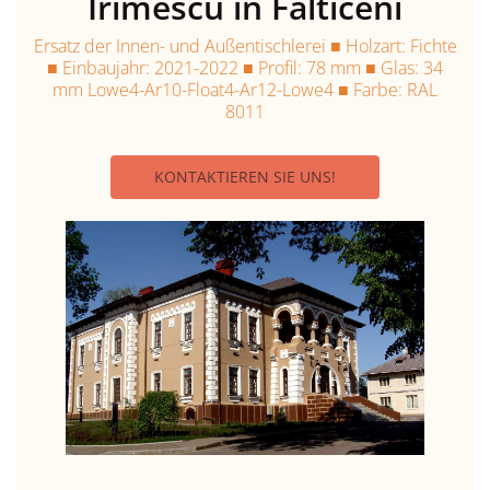
Irimescu in Fălticeni
Ersatz der Innen- und Außentischlerei ■ Holzart: Fichte
■ Einbaujahr: 2021-2022 ■ Profil: 78 mm ■ Glas: 34
mm Lowe4-Ar10-Float4-Ar12-Lowe4 ■ Farbe: RAL
8011
KONTAKTIEREN SIE UNS!