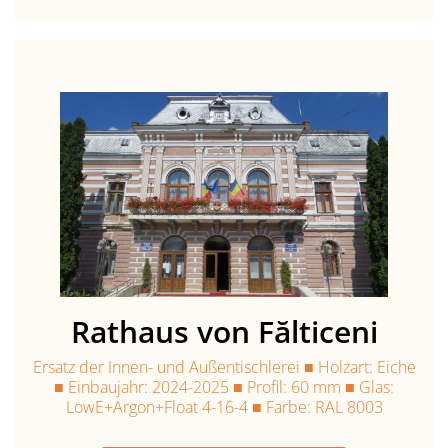
Rathaus von Fălticeni
Ersatz der Innen- und Außentischlerei ■ Holzart: Eiche
■ Einbaujahr: 2024-2025 ■ Profil: 60 mm ■ Glas:
LowE+Argon+Float 4-16-4 ■ Farbe: RAL 8003