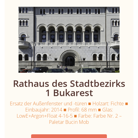
Rathaus des Stadtbezirks
1 Bukarest
Ersatz der Außenfenster und -türen ■ Holzart: Fichte ■
Einbaujahr: 2014 ■ Profil: 68 mm ■ Glas:
LowE+Argon+Float 4-16-5 ■ Farbe: Farbe Nr. 2 –
Paletar Bucin Mob