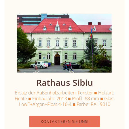
Rathaus Sibiu
Ersatz der Außenholzarbeiten: Fenster ■ Holzart:
Fichte ■ Einbaujahr: 2013 ■ Profil: 68 mm ■ Glas:
LowE+Argon+Float 4-16-4 ■ Farbe: RAL 9010
KONTAKTIEREN SIE UNS!