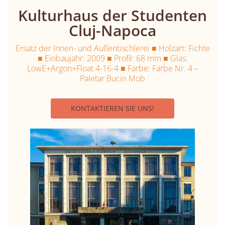
Kulturhaus der Studenten
Cluj-Napoca
Ersatz der Innen- und Außentischlerei ■ Holzart: Fichte
■ Einbaujahr: 2009 ■ Profil: 68 mm ■ Glas:
LowE+Argon+Float 4-16-4 ■ Farbe: Farbe Nr. 4 –
Paletar Bucin Mob
KONTAKTIEREN SIE UNS!