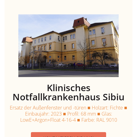
Klinisches
Notfallkrankenhaus Sibiu
Ersatz der Außenfenster und -türen ■ Holzart: Fichte ■
Einbaujahr: 2023 ■ Profil: 68 mm ■ Glas:
LowE+Argon+Float 4-16-4 ■ Farbe: RAL 9010