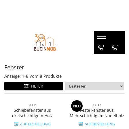
HOLZPRODUKTE AUS MASSIVHOLZ STAB- SCHICHTHOLZVERLEIMT
GARTENMÖBEL AUS MASSIVHOLZ
MASSIVHOLZMÖBEL für den Innenbereich
GARTENHÄUSER AUS MASSIVHOLZ
Außenturen
Gartensets
Wohnzimmertische
Gartenpavillons
Holzläden aus Massivholz
Gartenbänke
Wohnzimmerbänke
Gerätehäuser
1
2
Fenster
Gartentische
Kommoden - Sideboards
Innentüren aus Massivholz
Gartenstühle
Kindermöbel
Fenster
Couchtische - Beistelltische
Wohnzimmerstühle
Anzeige:
1-
8
vom
8
Produkte
FILTER
TL06
TL07
NEU
Schiebefenster aus
Feste Fenster aus
dreischichtigem Holz
Mehrschichtigem Nadelholz
AUF BESTELLUNG
AUF BESTELLUNG