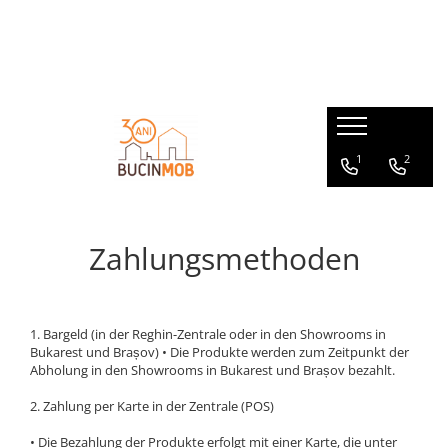
HOLZPRODUKTE AUS MASSIVHOLZ STAB- SCHICHTHOLZVERLEIMT
GARTENMÖBEL AUS MASSIVHOLZ
MASSIVHOLZMÖBEL für den Innenbereich
GARTENHÄUSER AUS MASSIVHOLZ
Außenturen
Gartensets
Wohnzimmertische
Gartenpavillons
Holzläden aus Massivholz
Gartenbänke
Wohnzimmerbänke
Gerätehäuser
1
2
Fenster
Gartentische
Kommoden - Sideboards
Innentüren aus Massivholz
Gartenstühle
Kindermöbel
Couchtische - Beistelltische
Zahlungsmethoden
Wohnzimmerstühle
1. Bargeld (in der Reghin-Zentrale oder in den Showrooms in
Bukarest und Brașov) • Die Produkte werden zum Zeitpunkt der
Abholung in den Showrooms in Bukarest und Brașov bezahlt.
2. Zahlung per Karte in der Zentrale (POS)
• Die Bezahlung der Produkte erfolgt mit einer Karte, die unter