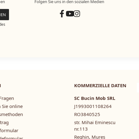
nen
Folgen Sie uns in den sozialen Medien
des
N
KOMMERZIELLE DATEN
Fragen
SC Bucin Mob SRL
 Sie online
J1993001108264
smethoden
RO3840525
ftrag
str. Mihai Eminescu
nr.113
formular
Reghin, Mureș
deformular