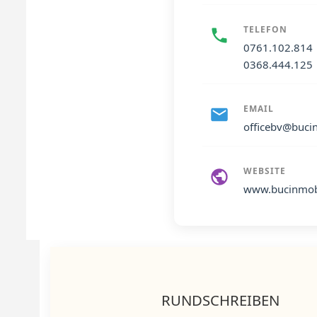
TELEFON
0761.102.814
0368.444.125
EMAIL
officebv@buci
WEBSITE
www.bucinmob
RUNDSCHREIBEN