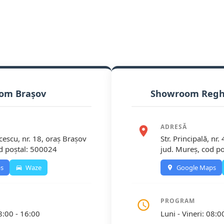
om Brașov
Showroom Reghi
ADRESĂ
lcescu, nr. 18, oraș Brașov
Str. Principală, nr
od poștal: 500024
jud. Mureș, cod p
s
Waze
Google Maps
PROGRAM
08:00 - 16:00
Luni - Vineri: 08:0