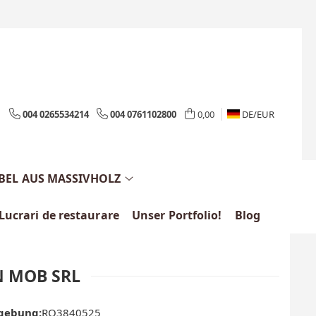
004 0265534214
004 0761102800
0,00
DE/
EUR
EL AUS MASSIVHOLZ
Lucrari de restaurare
Unser Portfolio!
Blog
N MOB SRL
gebung:
RO3840525