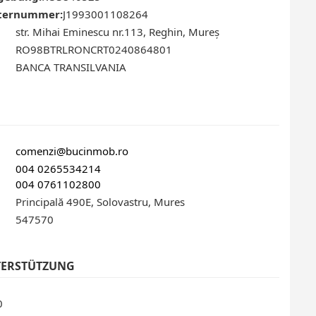
sternummer:
J1993001108264
str. Mihai Eminescu nr.113, Reghin, Mureș
RO98BTRLRONCRT0240864801
BANCA TRANSILVANIA
comenzi@bucinmob.ro
004 0265534214
004 0761102800
Principală 490E, Solovastru, Mures
547570
ERSTÜTZUNG
0