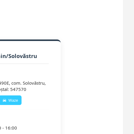
n/Solovăstru
. 490E, com. Solovăstru,
oștal: 547570
Waze
0 - 16:00