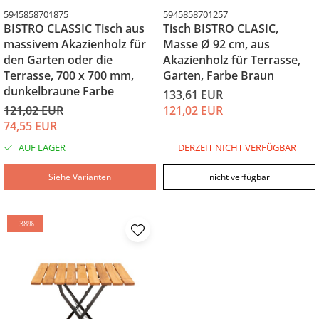
5945858701875
5945858701257
BISTRO CLASSIC Tisch aus
Tisch BISTRO CLASIC,
massivem Akazienholz für
Masse Ø 92 cm, aus
den Garten oder die
Akazienholz für Terrasse,
Terrasse, 700 x 700 mm,
Garten, Farbe Braun
dunkelbraune Farbe
133,61 EUR
121,02 EUR
121,02 EUR
74,55 EUR
AUF LAGER
DERZEIT NICHT VERFÜGBAR
Siehe Varianten
nicht verfügbar
-38%