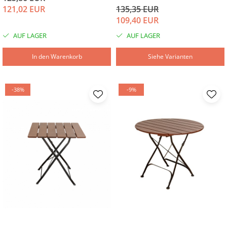
121,02 EUR
135,35 EUR
109,40 EUR
AUF LAGER
AUF LAGER
In den Warenkorb
Siehe Varianten
-38%
-9%