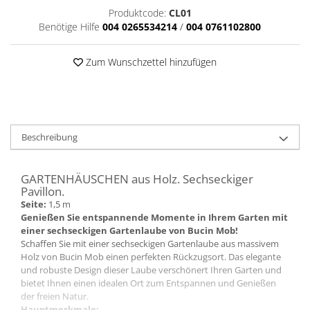
Produktcode:
CL01
Benötige Hilfe
004 0265534214
/
004 0761102800
Zum Wunschzettel hinzufügen
Beschreibung
GARTENHÄUSCHEN aus Holz. Sechseckiger
Pavillon.
Seite
:
1,5 m
Genießen Sie entspannende Momente in Ihrem Garten mit
einer sechseckigen Gartenlaube von Bucin Mob!
Schaffen Sie mit einer sechseckigen Gartenlaube aus massivem
Holz von Bucin Mob einen perfekten Rückzugsort. Das elegante
und robuste Design dieser Laube verschönert Ihren Garten und
bietet Ihnen einen idealen Ort zum Entspannen und Genießen
der freien Natur.
Hauptmerkmale: