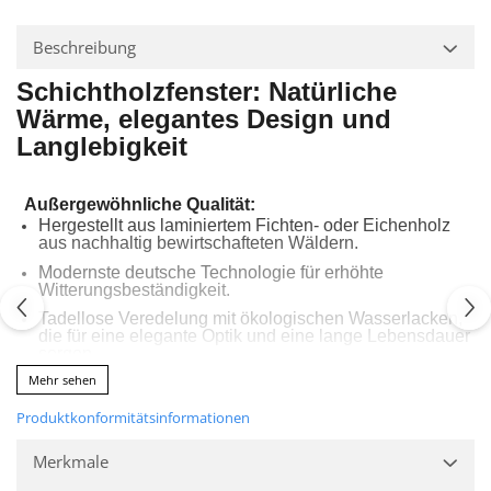
Beschreibung
Schichtholzfenster: Na
tür
liche
Wärme, elegantes Design und
Langlebigkeit
Außergewöhnliche Qualität:
Hergestellt aus laminiertem Fichten- oder Eichenholz
aus nachhaltig bewirtschafteten Wäldern.
Modernste deutsche Technologie für erhöhte
Witterungsbeständigkeit.
Tadellose Veredelung mit ökologischen Wasserlacken,
die für eine elegante Optik und eine lange Lebensdauer
sorgen.
Mehr sehen
Energieeffizienz:
EUROFALZ 68 und 78 Profile,
Produktkonformitätsinformationen
die den Wärmeverlust deutlich
reduzieren.
Merkmale
Der Wärmeverlust wird auch