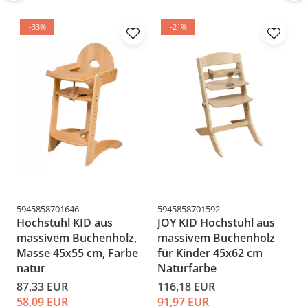
-33%
-21%
MATERIAL
Material:
Eiche, Messing 
Marmor
Materialart für Rahmen:
Eiche
Materialart für Arbeitsplatte:
Eiche, Messing 
5945858701646
5945858701592
59
Marmor
Hochstuhl KID aus
JOY KID Hochstuhl aus
H
massivem Buchenholz,
massivem Buchenholz
m
Masse 45x55 cm, Farbe
für Kinder 45x62 cm
M
ABMESSUNGEN
natur
Naturfarbe
K
87,33 EUR
116,18 EUR
1
58,09 EUR
91,97 EUR
9
Tischabmessungen