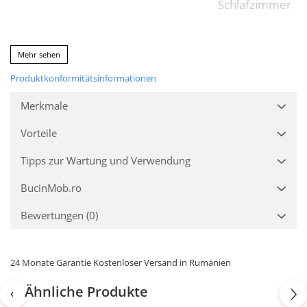
Schlafzimmer
Sammlung:
Design colection
Mehr sehen
Produktkonformitätsinformationen
Tischform
:
Rund
Merkmale
Vorteile
Anzahl der Stücke:
1
Tipps zur Wartung und Verwendung
Packungsinhalt:
1 x Tisch
BucinMob.ro
Bewertungen
(0)
Endverarbeitung:
Ökologische
Lackierungen au
Wasserbasis
24 Monate Garantie Kostenloser Versand in Rumänien
Ähnliche Produkte
Farbe:
Natur