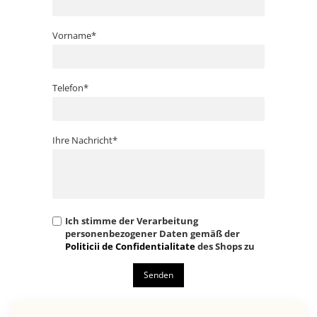
das nicht in den Standardpaketen enthalten ist,
darstellen, wobei einige Spezifikationen vom
Vorname*
Hersteller ohne Vorankündigung geändert werden
und auch Texfehler enthalten können. Sämtliche
Sonderangebote auf dieser Website sind gültig,
Telefon*
solange der Vorrat reicht.
Ihre Nachricht*
Ich stimme der Verarbeitung
personenbezogener Daten gemäß der
Politicii de Confidentialitate
des Shops zu
Senden