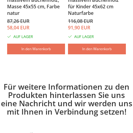
massivem Buchenholz,
massivem Buchenholz
m
Masse 45x55 cm, Farbe
für Kinder 45x62 cm
M
natur
Naturfarbe
K
87,26 EUR
116,08 EUR
1
58,04 EUR
91,90 EUR
9
AUF LAGER
AUF LAGER
In den Warenkorb
In den Warenkorb
Für weitere Informationen zu den
Produkten hinterlassen Sie uns
eine Nachricht und wir werden uns
mit Ihnen in Verbindung setzen!