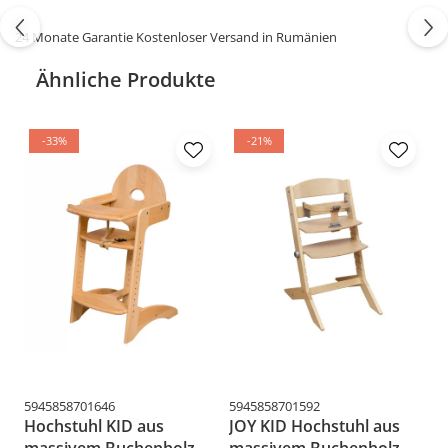
Wählen Sie den Bucin Mob Kinderstuhl und bieten
24 Monate Garantie Kostenloser Versand in Rumänien
Sie Ihrem Kind einen bequemen und sicheren Ort
zum Entspannen und Genießen der Kindheit!
Ähnliche Produkte
Bestellen Sie jetzt!
-33%
-21%
5945858701646
5945858701592
59
Hochstuhl KID aus
JOY KID Hochstuhl aus
H