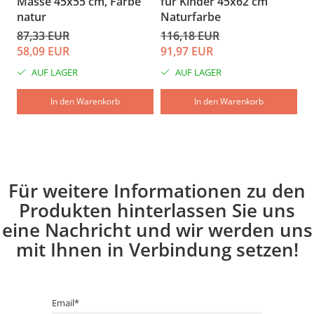
Masse 45x55 cm, Farbe
für Kinder 45x62 cm
M
Gesprächen sein wird.
natur
Naturfarbe
K
Entdecken Sie Bucin Mob LOW-POLY und
87,33 EUR
116,18 EUR
1
58,09 EUR
91,97 EUR
9
definieren Sie die Kunst der Gastfreundschaft
neu!
AUF LAGER
AUF LAGER
In den Warenkorb
In den Warenkorb
Für weitere Informationen zu den
Produkten hinterlassen Sie uns
eine Nachricht und wir werden uns
mit Ihnen in Verbindung setzen!
Email*