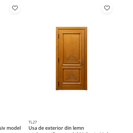
TL27
TL16
siv model
Usa de exterior din lemn
Usa d