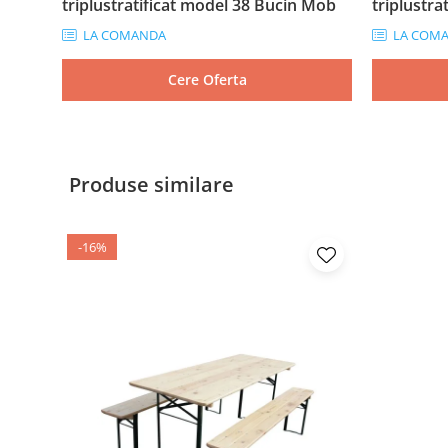
triplustratificat model 38 Bucin Mob
triplustr
LA COMANDA
LA COM
Cere Oferta
Produse similare
-16%