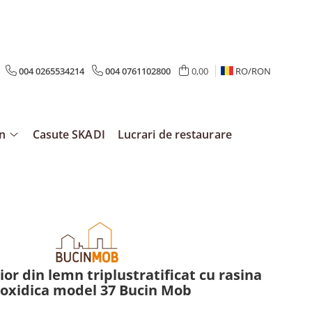
004 0265534214
004 0761102800
0,00
RO/
RON
mn
Casute SKADI
Lucrari de restaurare
or din lemn triplustratificat cu rasina
oxidica model 37 Bucin Mob