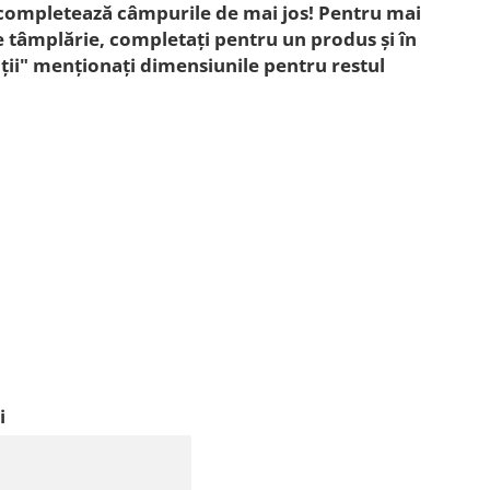
completează câmpurile de mai jos! Pentru mai
 tâmplărie, completați pentru un produs și în
ii" menționați dimensiunile pentru restul
i