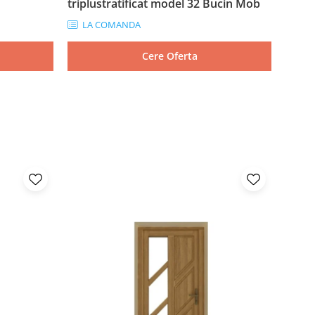
triplustratificat model 32 Bucin Mob
tripl
LA COMANDA
LA
Cere Oferta