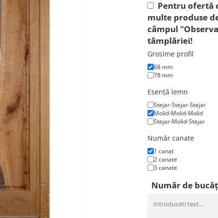
Pentru ofertă 
multe produse de
câmpul "Observaț
tâmplăriei!
Grosime profil
68 mm
78 mm
Esență lemn
Stejar-Stejar-Stejar
Molid-Molid-Molid
Stejar-Molid-Stejar
Număr canate
1 canat
2 canate
3 canate
Număr de bucăț