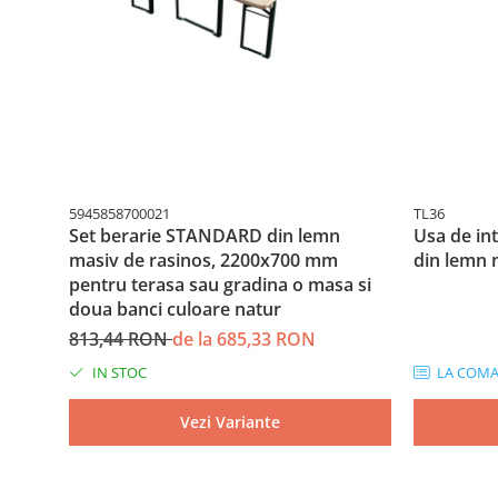
5945858700021
TL36
Set berarie STANDARD din lemn
Usa de int
masiv de rasinos, 2200x700 mm
din lemn 
pentru terasa sau gradina o masa si
doua banci culoare natur
813,44 RON
de la 685,33 RON
IN STOC
LA COM
Vezi Variante