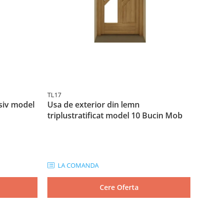
TL17
TL19
siv model
Usa de exterior din lemn
Usa d
triplustratificat model 10 Bucin Mob
tripl
LA COMANDA
LA
Cere Oferta