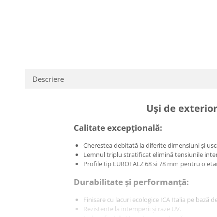
Descriere
Uși de exterior
Calitate excepțională:
Cherestea debitată la diferite dimensiuni și us
Lemnul triplu stratificat elimină tensiunile int
Profile tip EUROFALZ 68 si 78 mm pentru o eta
Durabilitate și performanță:
Finisare cu lacuri ecologice ICA Italia pe bază 
Rezistente la intemperii și raze UV.