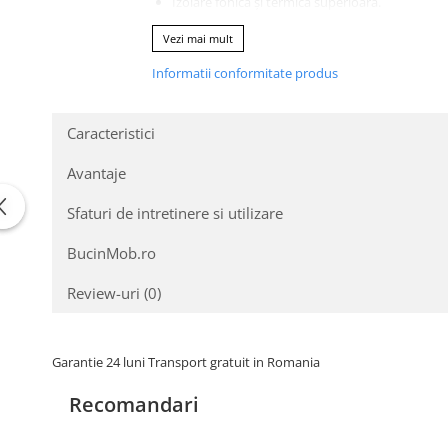
Izolare fonică și termica superioară.
Etanșare perfectă a sticlei cu silicon neutral.
Vezi mai mult
Siguranță și personalizare:
Informatii conformitate produs
Feronerie ROTO DoorSafe de cea mai bună cali
Închidere etanșă cu doua garnituri perimetrale 
Caracteristici
Finisaj disponibil într-o gamă largă de culori, in
Vitraj performant cu coeficient termic standa
Opțiuni pentru sticlă: sablata, cu ornamente, s
Avantaje
Configuratia geamului: 2 foi de sticla de 24 
Sfaturi de intretinere si utilizare
Ușile de exterior din lemn triplustra
BucinMob.ro
durabilitate, siguranță și design person
Review-uri
(0)
Beneficii:
Calitate excepțională a materialelor și a finisaje
Durabilitate și performanță termică și fonică s
Garantie 24 luni Transport gratuit in Romania
Siguranță sporită datorită feroneriei de top.
Personalizare completă a culorii și a tipului de s
Recomandari
Alegeți ușile de exterior din lemn