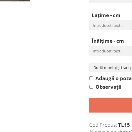
Lațime - cm
Înălțime - cm
Adaugă o poza 
Observații
Cod Produs:
TL15
Ai nevoie de ajutor