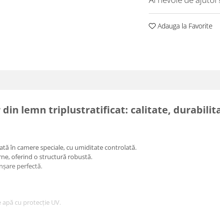
Adauga la Favorite
 din lemn triplustratificat: calitate, durabilit
cată în camere speciale, cu umiditate controlată.
erne, oferind o structură robustă.
nșare perfectă.
de apă cu protecție UV.