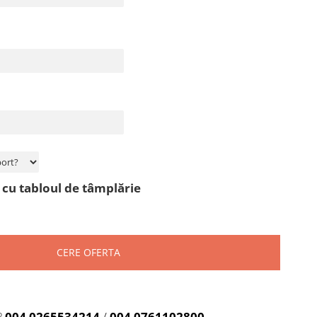
cu tabloul de tâmplărie
CERE OFERTA
?
004 0265534214
/
004 0761102800