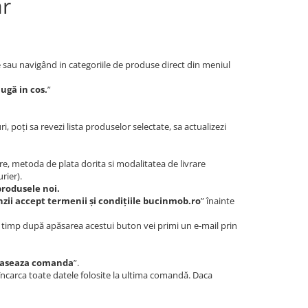
r
e sau navigând in categoriile de produse direct din meniul
ugă in cos.
”
poți sa revezi lista produselor selectate, sa actualizezi
re, metoda de plata dorita si modalitatea de livrare
rier).
produsele noi.
zii accept termenii și condițiile bucinmob.ro
” înainte
t timp după apăsarea acestui buton vei primi un e-mail prin
laseaza comanda
”.
r încarca toate datele folosite la ultima comandă. Daca