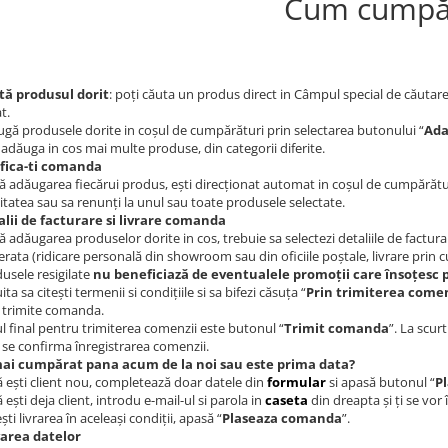
Cum cumpă
tă produsul dorit
: poți căuta un produs direct in Câmpul special de căutar
t.
gă produsele dorite in coșul de cumpărături prin selectarea butonului “
Ada
 adăuga in cos mai multe produse, din categorii diferite.
ifica-ti comanda
 adăugarea fiecărui produs, ești direcționat automat in coșul de cumpărături, 
itatea sau sa renunți la unul sau toate produsele selectate.
lii de facturare si livrare comanda
 adăugarea produselor dorite in cos, trebuie sa selectezi detaliile de factura
erata (ridicare personală din showroom sau din oficiile poștale, livrare prin cu
usele resigilate
nu beneficiază de eventualele promoții care însoțesc 
ita sa citești termenii si condițiile si sa bifezi căsuța “
Prin trimiterea comen
 trimite comanda.
l final pentru trimiterea comenzii este butonul “
Trimit comanda
”. La scur
 se confirma înregistrarea comenzii.
mai cumpărat pana acum de la noi sau este prima data?
 ești client nou, completează doar datele din
formular
si apasă butonul “
P
 ești deja client, introdu e-mail-ul si parola in
caseta
din dreapta și ți se vo
ști livrarea în aceleași condiții, apasă “
Plaseaza comanda
”.
varea datelor