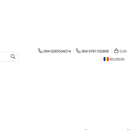
004 0265534214
004 0761102800
0,00
RO/
RON