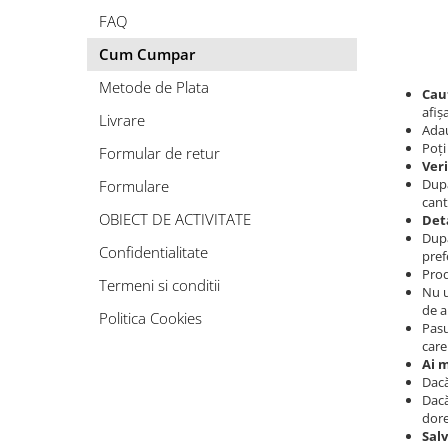
FAQ
Cum Cumpar
Metode de Plata
Cau
afișa
Livrare
Adau
Poți
Formular de retur
Ver
După
Formulare
cant
OBIECT DE ACTIVITATE
Deta
După
Confidentialitate
pref
Prod
Termeni si conditii
Nu u
de a
Politica Cookies
Pasu
care
Ai 
Dacă
Dacă
dore
Sal