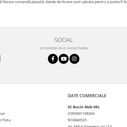
 fiecare comandă plasată, datele de livrare sunt salvate pentru a putea fi fol
SOCIAL
Urmareste-ne in social media
DATE COMERCIALE
SC Bucin Mob SRL
par
J1993001108264
 Plata
RO3840525
str. Mihai Eminescu nr.113