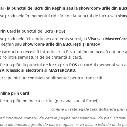
r (la punctul de lucru din Reghin sau la showroom-urile din Bucu
esc produsele în momentul ridicării de la punctul de lucru sau
show
prin Card la
punctul de lucru
(POS)
esc produsele folosindu-se card emis sub sigla
Visa
sau
MasterCar
n Reghin sau
showroom-urile din București și Brașov
 carduri nu necesită introducerea PIN-ului (nu au acestă opțiune ac
ro între semnătura de pe chitanță și card.
efectua plăți la punctul de lucru prin
POS
cu cardul (personal sau a
SA (Classic si Electron)
și
MASTERCARD
.
ercepe nici un comision suplimentar pentru tranzacții.
online prin Card
efectua plăți online cu cardul (personal sau al firmei).
Online in rate egale fara dobanda prin
ti introduce numarul de card in pagina procesatorului de plati, sistemu
a una din bancile agreate de catre magazin si va afisa o lista de unde pu