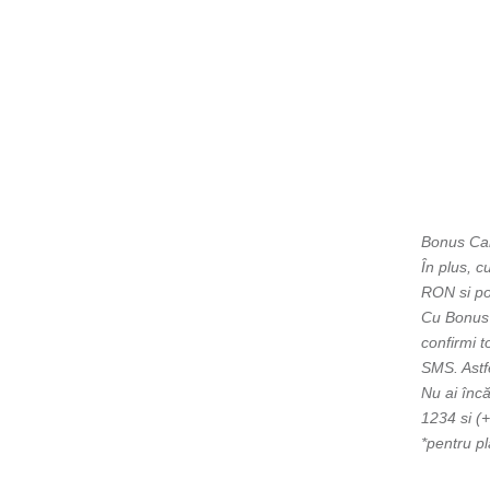
Bonus Card
În plus, c
RON si poat
Cu Bonus C
confirmi t
SMS. Astf
Nu ai încă
1234 si (+
*pentru pl