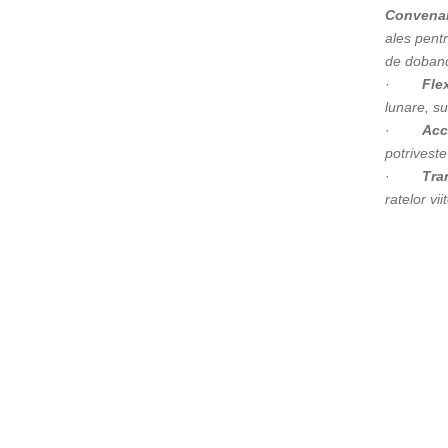
Convenab
ales pentr
de doban
·
Flex
lunare, s
·
Acc
potriveste
·
Tra
ratelor vi