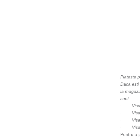
Plateste p
Daca esti 
la magazin
sunt:
·
Visa
·
Visa
·
Vis
·
Vis
Pentru a p