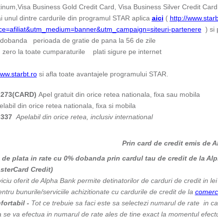
inum,Visa Business Gold Credit Card, Visa Business Silver Credit Card,
i unul dintre cardurile din programul STAR aplica
aici
(
http://www.starb
ce=afiliat&utm_medium=banner&utm_campaign=siteuri-partenere
) si 
 dobanda perioada de gratie de pana la 56 de zile
zero la toate cumparaturile plati sigure pe internet
ww.starbt.ro
si afla toate avantajele programului STAR.
2273(CARD)
Apel gratuit din orice retea nationala, fixa sau mobila
labil din orice retea nationala, fixa si mobila
.337
Apelabil din orice retea, inclusiv international
Prin card de credit emis de 
de plata in rate cu 0% dobanda prin cardul tau de credit de la Al
sterCard Credit)
iciu oferit de Alpha Bank permite detinatorilor de carduri de credit in l
pentru bunurile/serviciile achizitionate cu cardurile de credit de la
comerci
fortabil -
Tot ce trebuie sa faci este sa selectezi numarul de rate in 
 se va efectua in numarul de rate ales de tine exact la momentul efectuar