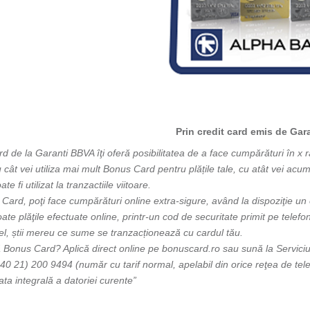
Prin credit card emis de Ga
 de la Garanti BBVA îţi oferă posibilitatea de a face cumpărături în x 
u cât vei utiliza mai mult Bonus Card pentru plățile tale, cu atât vei 
e fi utilizat la tranzactiile viitoare.
ard, poţi face cumpărături online extra-sigure, având la dispoziţie un e
oate plăţile efectuate online, printr-un cod de securitate primit pe telefo
el, știi mereu ce sume se tranzacționează cu cardul tău.
 Bonus Card? Aplică direct online pe bonuscard.ro sau sună la Serviciul
40 21) 200 9494 (număr cu tarif normal, apelabil din orice reţea de tele
ata integrală a datoriei curente”