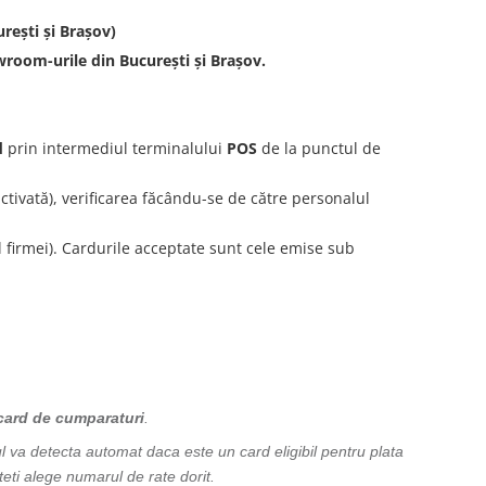
rești și Brașov)
room-urile din București și Brașov.
d
prin intermediul terminalului
POS
de la punctul de
tivată), verificarea făcându-se de către personalul
l firmei). Cardurile acceptate sunt cele emise sub
 card de cumparaturi
.
l va detecta automat daca este un card eligibil pentru plata
teti alege numarul de rate dorit.