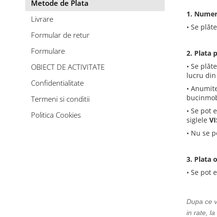
Metode de Plata
1. Numera
Livrare
• Se plăt
Formular de retur
Formulare
2. Plata 
• Se plăt
OBIECT DE ACTIVITATE
lucru di
Confidentialitate
• Anumite
bucinmob.
Termeni si conditii
• Se pot 
Politica Cookies
siglele
VI
• Nu se p
3. Plata 
• Se pot 
Dupa ce ve
in rate, l