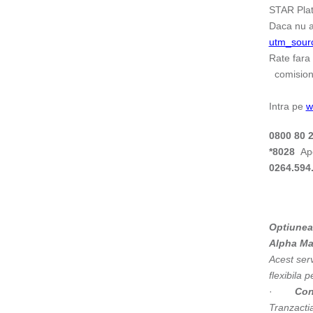
STAR Plat
Daca nu a
utm_sour
Rate fara
comision 
Intra pe
w
0800 80 
*8028
Ape
0264.594
Optiunea 
Alpha Ma
Acest serv
flexibila 
·
Con
Tranzactia