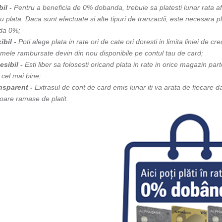
il -
Pentru a beneficia de 0% dobanda, trebuie sa platesti lunar rata af
u plata. Daca sunt efectuate si alte tipuri de tranzactii, este necesara 
da 0%;
ibil -
Poti alege plata in rate ori de cate ori doresti in limita liniei de 
umele rambursate devin din nou disponibile pe contul tau de card;
esibil -
Esti liber sa folosesti oricand plata in rate in orice magazin par
 cel mai bine;
nsparent -
Extrasul de cont de card emis lunar iti va arata de fiecare d
itoare ramase de platit.