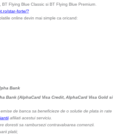
 BT Flying Blue Classic si BT Flying Blue Premium.
t.ro/star-forte/?
platile online devin mai simple ca oricand:
Alpha Bank
pha Bank (AlphaCard Visa Credit, AlphaCard Visa Gold si
ei emise de banca sa beneficieze de o solutie de plata in rate
antii
afiliati acestui serviciu.
care doresti sa rambursezi contravaloarea comenzii.
ii platii;