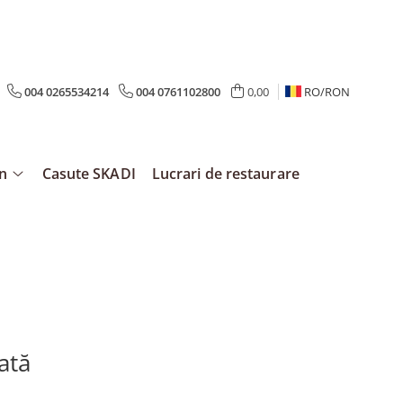
004 0265534214
004 0761102800
0,00
RO/
RON
mn
Casute SKADI
Lucrari de restaurare
ată