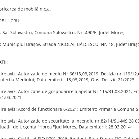
bricarea de mobilă n.c.a.
DE LUCRU:
: Sat Solovăstru, Comuna Solovăstru, Nr. 490/E, Judet Mureş
: Municipiul Braşov, Strada NICOLAE BĂLCESCU, Nr. 18, Judet Braş
TII:
re aviz: Autorizatie de mediu Nr.66/13,03,2019 Decizia nr.119/12,
otectia Mediului; Data emiterii: 13,03,2019; Obs: Decizie 21/2023
re aviz: Autorizatie de gospodarire a apelor Nr.115/31,03,2021; E
 31.03.2021;
re aviz: Acord de functionare 6/2021; Emitent: Primaria Comuna So
re aviz: Autorizatie de securitate la incendiu nr.82/14/SU-MS 28,03
tuatii de Urgenta "Horea "jud Mures; Data emiterii: 28.03.2014;
re aviz: Certificat ISO 9001-2015; Emitent: Rina-Simtex OC; Data em