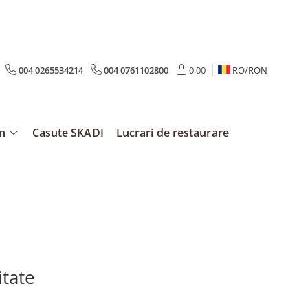
004 0265534214
004 0761102800
0,00
RO/
RON
mn
Casute SKADI
Lucrari de restaurare
itate