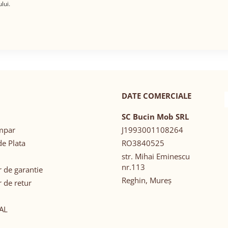
lui.
DATE COMERCIALE
SC Bucin Mob SRL
mpar
J1993001108264
e Plata
RO3840525
str. Mihai Eminescu
nr.113
 de garantie
Reghin, Mureș
 de retur
AL