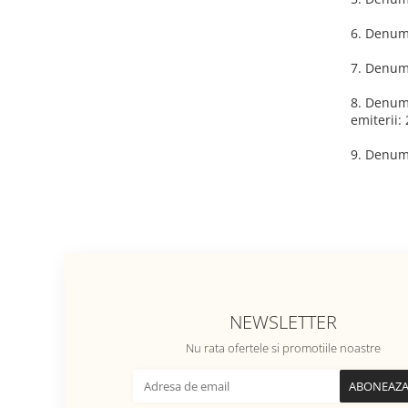
6. Denumi
7. Denumi
8. Denumi
emiterii:
9. Denum
NEWSLETTER
Nu rata ofertele si promotiile noastre