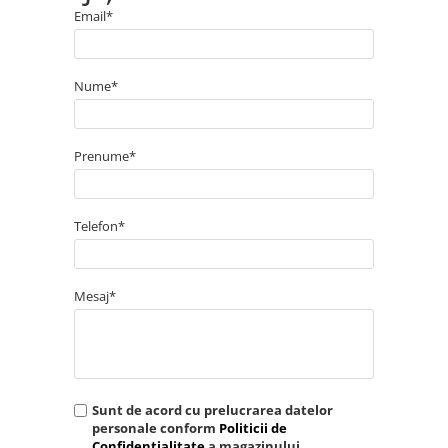
Email*
Alegeți ușile de exterior din lemn triplustratificat pentru a
vă bucura de o intrare elegantă, sigură și confortabilă în
casa dumneavoastră!
Nume*
Prenume*
Telefon*
Mesaj*
Sunt de acord cu prelucrarea datelor
personale conform
Politicii de
Confidentialitate
a magazinului