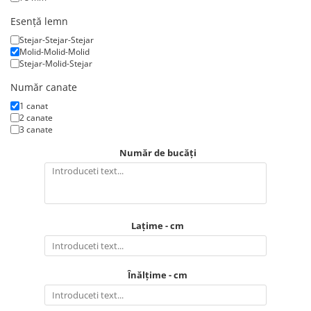
Esență lemn
Stejar-Stejar-Stejar
Molid-Molid-Molid
Stejar-Molid-Stejar
Număr canate
1 canat
2 canate
3 canate
Număr de bucăți
Lațime - cm
Înălțime - cm