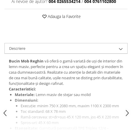
Ai nevoie de ajutor?
004 0265534214
/
004 0761102800
Adauga la Favorite
Descriere
Bucin Mob Reghin
vă oferă o gamă variată de uși de interior din
lemn masiv, perfecte pentru a crea un spațiu elegant și modern în
casa dumneavoastră. Realizate cu atenție la detalii din materiale
de cea mai bună calitate, ușile noastre se disting prin durabilitate,
funcționalitate și design rafinat.
Caracteristici:
Materiale:
Lemn masiv de stejar sau molid
Dimensiuni:
Execuție: minim 750 X 2080 mm, maxim 1100 X 2300 mm
Toc standard: 68 X 78 mm
Ramă cercevea: st+dr+sus 45 X 120 mm, jos 45 X 220 mm
Spros-uri: 45 X 60 mm
Etanșeitate:
Garnitură perimetrală TPE Triplex 12/4 –