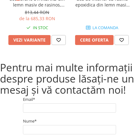
lemn masiv de rasinos,
epoxidica din lemn masiv
2200x700 mm pentru terasa
stejar
813,44 RON
sau gradina o masa si doua
de la 685,33 RON
banci culoare natur
IN STOC
LA COMANDA
VEZI VARIANTE
CERE OFERTA
Pentru mai multe informații
despre produse lăsați-ne un
mesaj și vă contactăm noi!
Email*
Nume*