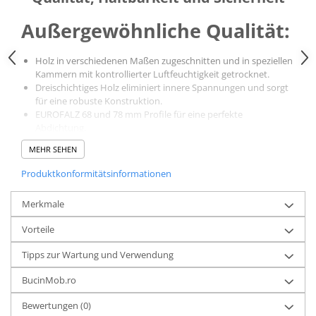
Außergewöhnliche Qualität:
Holz in verschiedenen Maßen zugeschnitten und in speziellen
Kammern mit kontrollierter Luftfeuchtigkeit getrocknet.
Dreischichtiges Holz eliminiert innere Spannungen und sorgt
für eine robuste Konstruktion.
EUROFALZ 68 und 78 mm Profile für eine perfekte
Abdichtung.
MEHR SEHEN
Haltbarkeit und Leistung:
Produktkonformitätsinformationen
Mit ökologischen ICA Italia Wasserlacken mit UV-Schutz
lackiert.
Merkmale
Witterungs- und UV-beständig.
Überlegene Schall- und Schalldämmung.
Vorteile
Perfekte Abdichtung des Glases mit neutralem Silikon.
Tipps zur Wartung und Verwendung
Sicherheit und Individualisierung:
BucinMob.ro
Hochwertigste ROTO DoorSafe-Beschläge, hergestellt in
Deutschland.
Bewertungen
(0)
Dichter Verschluss mit zwei umlaufenden Dichtungen und