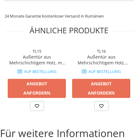
erhöhter Widerstandsfähigkeit.
Oberfläche in einer breiten Farbpalette erhältlich, auch
24 Monate Garantie Kostenloser Versand in Rumänien
zweifarbig.
Hochleistungsverglasung mit einem Standard-
ÄHNLICHE PRODUKTE
Wärmedurchgangskoeffizienten K=1,1 W/m²K.
Glasoptionen: sandgestrahlt, mit Ornamenten, ESG usw.
Mindestglaskonfiguration: 2 Scheiben 24 mm
TL15
TL16
Außentür aus
Außentür aus
Mehrschichtigem Holz, mit
Mehrschichtigem Holz,
Epoxidharz, Modell 37
Masse Modell 1 Bucin Mob
AUF BESTELLUNG
AUF BESTELLUNG
Bucin Mob
ANGEBOT
ANGEBOT
ANFORDERN
ANFORDERN
Für weitere Informationen