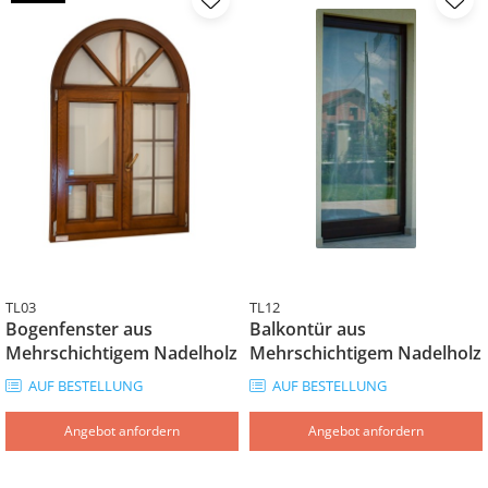
TL03
TL12
Bogenfenster aus
Balkontür aus
Mehrschichtigem Nadelholz
Mehrschichtigem Nadelholz
AUF BESTELLUNG
AUF BESTELLUNG
Angebot anfordern
Angebot anfordern