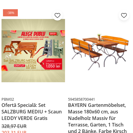
-38%
PBM02
5945858700441
Ofertă Specială: Set
BAYERN Gartenmöbelset,
SALZBURG MEDIU + Scaun
Masse 180x60 cm, aus
LEDDY VERDE Gratis
Nadelholz Massiv für
Terrasse, Garten, 1 Tisch
328,97 EUR
und 2 Bänke, Farbe Kirsch
203,31 EUR