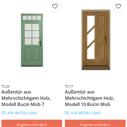
TL33
TL17
Außentür aus
Außentür aus
Mehrschichtigem Holz,
Mehrschichtigem Holz,
Modell Bucin Mob 7
Modell 10 Bucin Mob
AUF BESTELLUNG
AUF BESTELLUNG
Angebot anfordern
Angebot anfordern