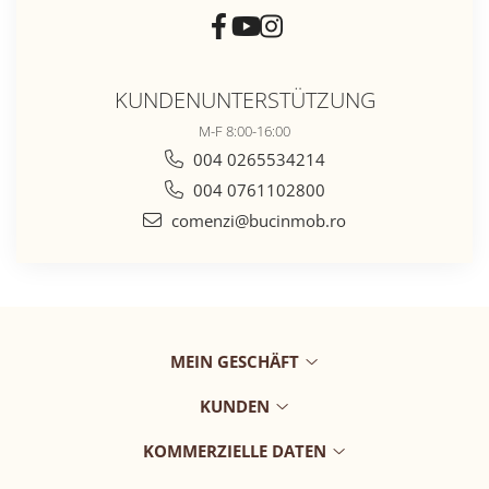
KUNDENUNTERSTÜTZUNG
M-F 8:00-16:00
004 0265534214
004 0761102800
comenzi@bucinmob.ro
MEIN GESCHÄFT
KUNDEN
KOMMERZIELLE DATEN