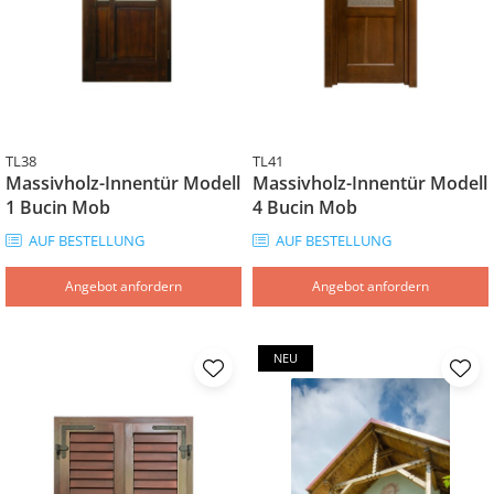
TL38
TL41
Massivholz-Innentür Modell
Massivholz-Innentür Modell
1 Bucin Mob
4 Bucin Mob
AUF BESTELLUNG
AUF BESTELLUNG
Angebot anfordern
Angebot anfordern
NEU