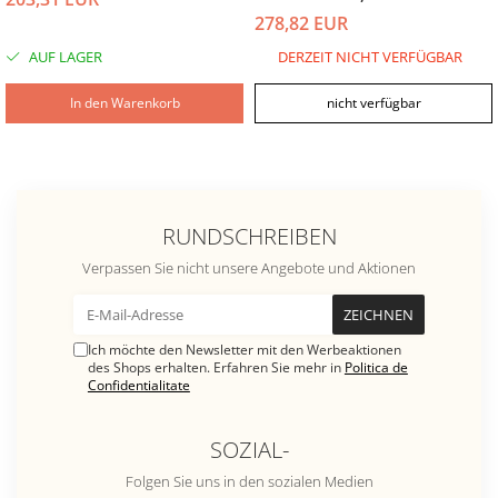
278,82 EUR
AUF LAGER
DERZEIT NICHT VERFÜGBAR
In den Warenkorb
nicht verfügbar
RUNDSCHREIBEN
Verpassen Sie nicht unsere Angebote und Aktionen
Ich möchte den Newsletter mit den Werbeaktionen
des Shops erhalten. Erfahren Sie mehr in
Politica de
Confidentialitate
SOZIAL-
Folgen Sie uns in den sozialen Medien