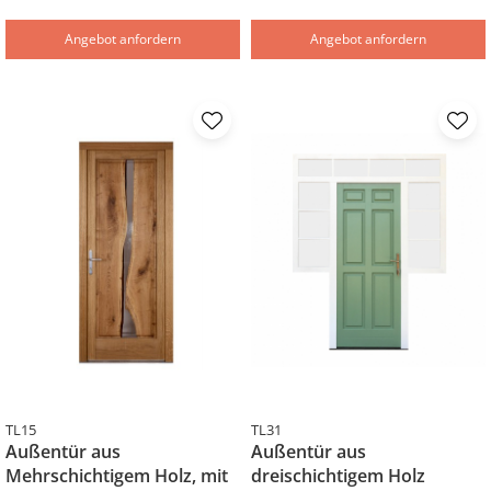
Angebot anfordern
Angebot anfordern
TL15
TL31
Außentür aus
Außentür aus
Mehrschichtigem Holz, mit
dreischichtigem Holz