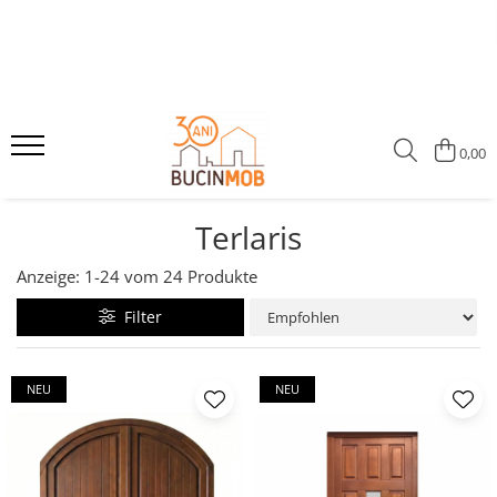
HOLZPRODUKTE AUS MASSIVHOLZ STAB- SCHICHTHOLZVERLEIMT
GARTENMÖBEL AUS MASSIVHOLZ
MASSIVHOLZMÖBEL für den Innenbereich
GARTENHÄUSER AUS MASSIVHOLZ
Außenturen
Gartensets
Wohnzimmertische
Gartenpavillons
0,00
Holzläden aus Massivholz
Gartenbänke
Wohnzimmerbänke
Gerätehäuser
Fenster
Gartentische
Kommoden - Sideboards
Innentüren aus Massivholz
Gartenstühle
Kindermöbel
Terlaris
Couchtische - Beistelltische
Anzeige:
1-
24
vom
24
Produkte
Wohnzimmerstühle
Filter
NEU
NEU