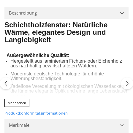
Beschreibung
Schichtholzfenster: Na
tür
liche
Wärme, elegantes Design und
Langlebigkeit
Außergewöhnliche Qualität:
Hergestellt aus laminiertem Fichten- oder Eichenholz
aus nachhaltig bewirtschafteten Wäldern.
Modernste deutsche Technologie für erhöhte
Witterungsbeständigkeit.
Tadellose Veredelung mit ökologischen Wasserlacken,
die für eine elegante Optik und eine lange Lebensdauer
sorgen.
Mehr sehen
Energieeffizienz:
EUROFALZ 68 und 78 Profile,
Produktkonformitätsinformationen
die den Wärmeverlust deutlich
reduzieren.
Merkmale
Der Wärmeverlust wird auch